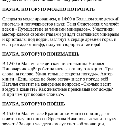
НАУКА, КОТОРУЮ МОЖНО ПОТРОГАТЬ
Следом за моделированием, в 14:00 в Большом зале детский
писатель и популяризатор науки Таня Федотовских увлечёт
всех в «Путешествие за тайнами минералов». Участники
мастер-класса своими глазами увидят светящиеся минералы
и кристаллы под водой, заглянут в сердце древней горы, и,
если разгадают шифр, получат сюрприз от автора!
НАУКА, КОТОРУЮ ПОНИМАЕШЬ
В 12:00 в Малом зале детская писательница Наталья
Пивоварчик ждёт ребят на интерактивную лекцию «Три
слона на голове. Удивительные секреты погоды». Автор
книги «День, когда не было ветра» знает о погоде всё!
Наталья ответит на каверзные вопросы: «Сколько весит
воздух в комнате? Как животные предсказывают дождь?
И при чём тут вообще слоны?».
НАУКА, КОТОРУЮ ПОЁШЬ
В 15:00 в Малом зале Крапивинки монтессори-педагог
и автор научных песен Ярослава Никонова заставит науку
звучать! За один час дети смогут спеть об эволюции,