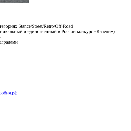
гориях Stance/Street/Retro/Off-Road
уникальный и единственный в России конкурс «Качели»)
я
аградами
офобия.рф