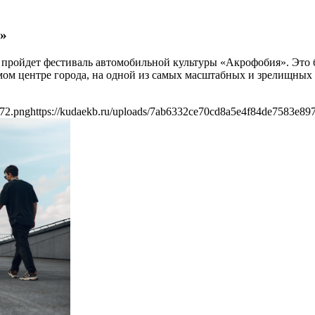
»
а пройдет фестиваль автомобильной культуры «Акрофобия». Это
мом центре города, на одной из самых масштабных и зрелищных
972.png
https://kudaekb.ru/uploads/7ab6332ce70cd8a5e4f84de7583e89