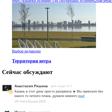
https://kudaekb.ru/image/336/180/uploads/305b8bed204e5e6
Выбор редакции
Территория ветра
Сейчас обсуждают
Анастасия Ришина
день назад 16:17
Казань в этот день просто разорвала 🔥 Мы приехали без
какого то четкого плана, думали немного
ещё
VK Fest в Казани 2025
Ирина
день назад 13:41