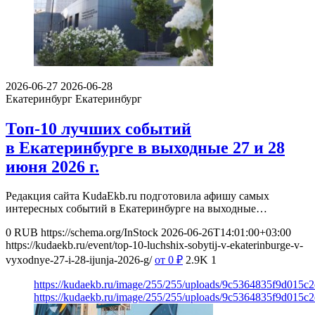
2026-06-27
2026-06-28
Екатеринбург
Екатеринбург
Топ-10 лучших событий
в Екатеринбурге в выходные 27 и 28
июня 2026 г.
Редакция сайта KudaEkb.ru подготовила афишу самых
интересных событий в Екатеринбурге на выходные…
0
RUB
https://schema.org/InStock
2026-06-26T14:01:00+03:00
https://kudaekb.ru/event/top-10-luchshix-sobytij-v-ekaterinburge-v-
vyxodnye-27-i-28-ijunja-2026-g/
от 0
₽
2.9K
1
https://kudaekb.ru/image/255/255/uploads/9c5364835f9d015c
https://kudaekb.ru/image/255/255/uploads/9c5364835f9d015c