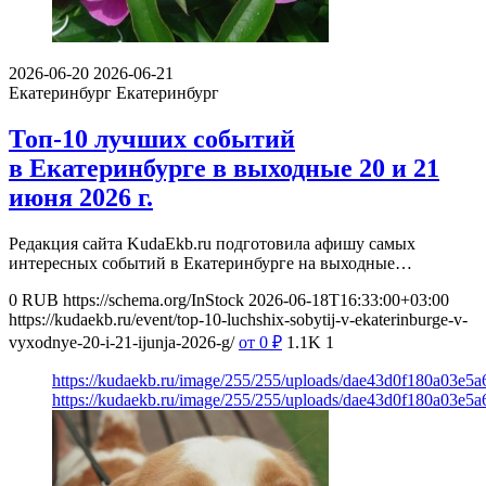
2026-06-20
2026-06-21
Екатеринбург
Екатеринбург
Топ-10 лучших событий
в Екатеринбурге в выходные 20 и 21
июня 2026 г.
Редакция сайта KudaEkb.ru подготовила афишу самых
интересных событий в Екатеринбурге на выходные…
0
RUB
https://schema.org/InStock
2026-06-18T16:33:00+03:00
https://kudaekb.ru/event/top-10-luchshix-sobytij-v-ekaterinburge-v-
vyxodnye-20-i-21-ijunja-2026-g/
от 0
₽
1.1K
1
https://kudaekb.ru/image/255/255/uploads/dae43d0f180a03e5
https://kudaekb.ru/image/255/255/uploads/dae43d0f180a03e5