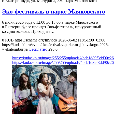
г. Екатеринбург, ул. Мичурина, 230
Парк Маяковского
Эко-фестиваль в парке Маяковского
6 июня 2026 года с 12:00 до 18:00 в парке Маяковского
в Екатеринбурге пройдет Эко-фестиваль, приуроченный
ко Дню эколога. Приходите…
0
RUB
https://schema.org/InStock
2026-06-02T18:51:00+03:00
https://kudaekb.ru/event/eko-festival-v-parke-majakovskogo-2026-
v-ekaterinburge/
Бесплатно
295
0
https://kudaekb.ru/image/255/255/uploads/4beb1d89f3dd90c2
https://kudaekb.ru/image/255/255/uploads/4beb1d89f3dd90c2