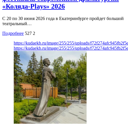
«Коляда-Plays» 2026
С 20 по 30 июня 2026 года в Екатеринбурге пройдет большой
театральный…
Подробнее
527
2
https://kudaekb.ru/image/255/255/uploads/f72f274afc945fb2
https://kudaekb.ru/image/255/255/uploads/f72f274afc945fb2