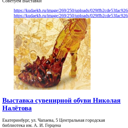
Советуем Выставки
https://kudaekb.ru/image/269/250/uploads/029ffb2cde53fac92
https://kudaekb.ru/image/269/250/uploads/029ffb2cde53fac92
Выставка сувенирной обуви Николая
Налётова
Екатеринбург, ул. Чапаева, 5
Центральная городская
библиотека им. А. И. Герцена