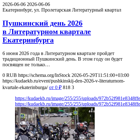
2026-06-06
2026-06-06
Екатеринбург, ул. Пролетарская
Литературный квартал
Пушкинский день 2026
в Литературном квартале
Екатеринбурга
6 июня 2026 года в Литературном квартале пройдет
традиционный Пушкинский день. В этом году он будет
посвящен не только…
0
RUB
https://schema.org/InStock
2026-05-29T11:51:00+03:00
https://kudaekb.ru/event/pushkinskij-den-2026-v-literaturnom-
kvartale-ekaterinburga/
от 0
₽
818
3
https://kudaekb.ru/image/255/255/uploads/972b52f981e8348f
https://kudaekb.ru/image/255/255/uploads/972b52f981e8348f