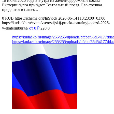
18 июня 2026 года в 9 утра на железнодорожный вокзал
Екатеринбурга прибудет Театральный поезд. Его стоянка
продлится в нашем…
0
RUB
https://schema.org/InStock
2026-06-14T13:23:00+03:00
https://kudaekb.ru/event/vserossijskij-proekt-teatralnyj-poezd-2026-
v-ekaterinburge/
от 0
₽
220
0
https://kudaekb.ru/image/255/255/uploads/bfcbef55d54177dd
https://kudaekb.ru/image/255/255/uploads/bfcbef55d54177dd