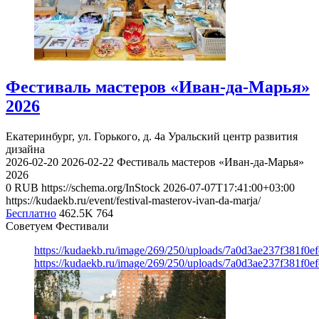
Фестиваль мастеров «Иван-да-Марья»
2026
Екатеринбург, ул. Горького, д. 4а
Уральский центр развития
дизайна
2026-02-20
2026-02-22
Фестиваль мастеров «Иван-да-Марья»
2026
0
RUB
https://schema.org/InStock
2026-07-07T17:41:00+03:00
https://kudaekb.ru/event/festival-masterov-ivan-da-marja/
Бесплатно
462.5K
764
Советуем Фестивали
https://kudaekb.ru/image/269/250/uploads/7a0d3ae237f381f0
https://kudaekb.ru/image/269/250/uploads/7a0d3ae237f381f0