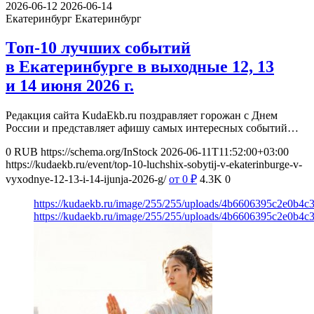
2026-06-12
2026-06-14
Екатеринбург
Екатеринбург
Топ-10 лучших событий
в Екатеринбурге в выходные 12, 13
и 14 июня 2026 г.
Редакция сайта KudaEkb.ru поздравляет горожан с Днем
России и представляет афишу самых интересных событий…
0
RUB
https://schema.org/InStock
2026-06-11T11:52:00+03:00
https://kudaekb.ru/event/top-10-luchshix-sobytij-v-ekaterinburge-v-
vyxodnye-12-13-i-14-ijunja-2026-g/
от 0
₽
4.3K
0
https://kudaekb.ru/image/255/255/uploads/4b6606395c2e0b4
https://kudaekb.ru/image/255/255/uploads/4b6606395c2e0b4