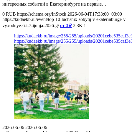
интересных событий в Екатеринбурге на первые…
0
RUB
https://schema.org/InStock
2026-06-04T17:33:00+03:00
https://kudaekb.ru/event/top-10-luchshix-sobytij-v-ekaterinburge-v-
vyxodnye-6-i-7-ijunja-2026-g/
от 0
₽
2.3K
1
https://kudaekb.ru/image/255/255/uploads/20201cebe535caf3
https://kudaekb.ru/image/255/255/uploads/20201cebe535caf3
2026-06-06
2026-06-06