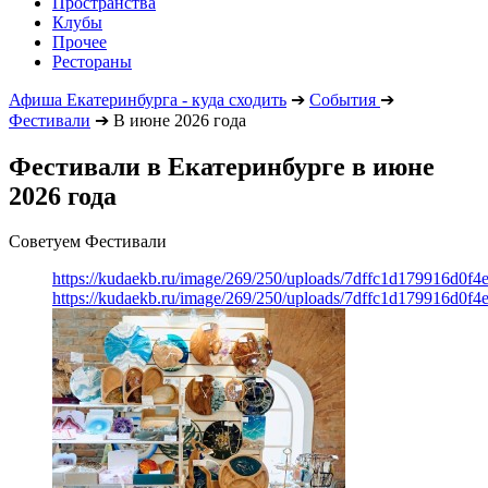
Пространства
Клубы
Прочее
Рестораны
Афиша Екатеринбурга - куда сходить
➔
События
➔
Фестивали
➔
В июне 2026 года
Фестивали в Екатеринбурге в июне
2026 года
Советуем Фестивали
https://kudaekb.ru/image/269/250/uploads/7dffc1d179916d0f4
https://kudaekb.ru/image/269/250/uploads/7dffc1d179916d0f4