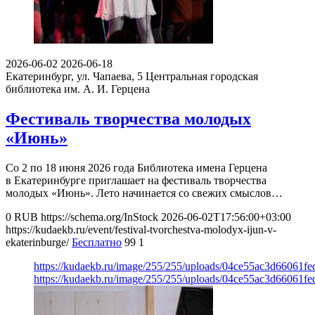
2026-06-02
2026-06-18
Екатеринбург, ул. Чапаева, 5
Центральная городская
библиотека им. А. И. Герцена
Фестиваль творчества молодых
«Июнь»
Со 2 по 18 июня 2026 года Библиотека имена Герцена
в Екатеринбурге приглашает на фестиваль творчества
молодых «Июнь». Лето начинается со свежих смыслов…
0
RUB
https://schema.org/InStock
2026-06-02T17:56:00+03:00
https://kudaekb.ru/event/festival-tvorchestva-molodyx-ijun-v-
ekaterinburge/
Бесплатно
99
1
https://kudaekb.ru/image/255/255/uploads/04ce55ac3d66061f
https://kudaekb.ru/image/255/255/uploads/04ce55ac3d66061f