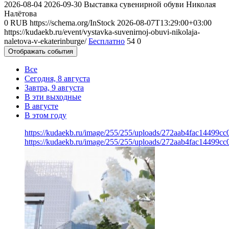
2026-08-04
2026-09-30
Выставка сувенирной обуви Николая
Налётова
0
RUB
https://schema.org/InStock
2026-08-07T13:29:00+03:00
https://kudaekb.ru/event/vystavka-suvenirnoj-obuvi-nikolaja-
naletova-v-ekaterinburge/
Бесплатно
54
0
Отображать события
Все
Сегодня, 8 августа
Завтра, 9 августа
В эти выходные
В августе
В этом году
https://kudaekb.ru/image/255/255/uploads/272aab4fac14499
https://kudaekb.ru/image/255/255/uploads/272aab4fac14499