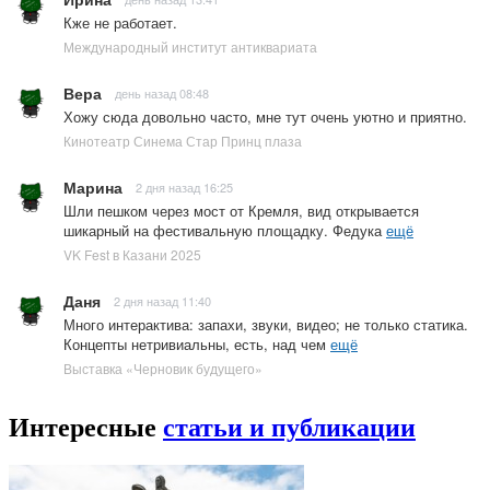
Кже не работает.
Международный институт антиквариата
Вера
день назад 08:48
Хожу сюда довольно часто, мне тут очень уютно и приятно.
Кинотеатр Синема Стар Принц плаза
Марина
2 дня назад 16:25
Шли пешком через мост от Кремля, вид открывается
шикарный на фестивальную площадку. Федука
ещё
VK Fest в Казани 2025
Даня
2 дня назад 11:40
Много интерактива: запахи, звуки, видео; не только статика.
Концепты нетривиальны, есть, над чем
ещё
Выставка «Черновик будущего»
Интересные
статьи и публикации