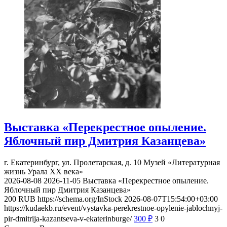
Выставка «Перекрестное опыление.
Яблочный пир Дмитрия Казанцева»
г. Екатеринбург, ул. Пролетарская, д. 10
Музей «Литературная
жизнь Урала ХХ века»
2026-08-08
2026-11-05
Выставка «Перекрестное опыление.
Яблочный пир Дмитрия Казанцева»
200
RUB
https://schema.org/InStock
2026-08-07T15:54:00+03:00
https://kudaekb.ru/event/vystavka-perekrestnoe-opylenie-jablochnyj-
pir-dmitrija-kazantseva-v-ekaterinburge/
300
₽
3
0