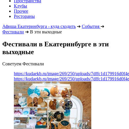
Пространства
Клубы
Прочее
Рестораны
Афиша Екатеринбурга - куда сходить
➔
События
➔
Фестивали
➔
В эти выходные
Фестивали в Екатеринбурге в эти
выходные
Советуем Фестивали
https://kudaekb.ru/image/269/250/uploads/7dffc1d179916d0f4
https://kudaekb.ru/image/269/250/uploads/7dffc1d179916d0f4