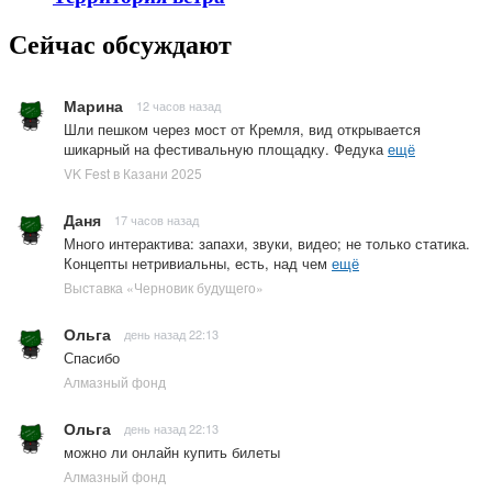
Сейчас обсуждают
Марина
12 часов назад
Шли пешком через мост от Кремля, вид открывается
шикарный на фестивальную площадку. Федука
ещё
VK Fest в Казани 2025
Даня
17 часов назад
Много интерактива: запахи, звуки, видео; не только статика.
Концепты нетривиальны, есть, над чем
ещё
Выставка «Черновик будущего»
Ольга
день назад 22:13
Спасибо
Алмазный фонд
Ольга
день назад 22:13
можно ли онлайн купить билеты
Алмазный фонд