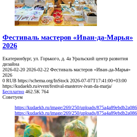
Фестиваль мастеров «Иван-да-Марья»
2026
Екатеринбург, ул. Горького, д. 4а
Уральский центр развития
дизайна
2026-02-20
2026-02-22
Фестиваль мастеров «Иван-да-Марья»
2026
0
RUB
https://schema.org/InStock
2026-07-07T17:41:00+03:00
https://kudaekb.ru/event/festival-masterov-ivan-da-marja/
Бесплатно
462.5K
764
Советуем
https://kudaekb.ru/image/269/250/uploads/875a4a89ebdb2a0
https://kudaekb.ru/image/269/250/uploads/875a4a89ebdb2a0