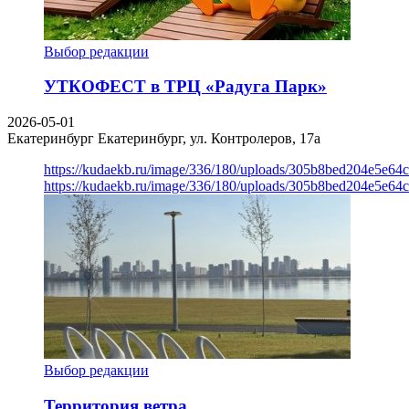
Выбор редакции
УТКОФЕСТ в ТРЦ «Радуга Парк»
2026-05-01
Екатеринбург
Екатеринбург, ул. Контролеров, 17а
https://kudaekb.ru/image/336/180/uploads/305b8bed204e5e6
https://kudaekb.ru/image/336/180/uploads/305b8bed204e5e6
Выбор редакции
Территория ветра