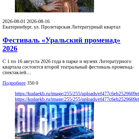
2026-08-01
2026-08-16
Екатеринбург, ул. Пролетарская
Литературный квартал
Фестиваль «Уральский променад»
2026
С 1 по 16 августа 2026 года в парке и музеях Литературного
квартала состоится второй театральный фестиваль променад-
спектаклей…
Подробнее
350
0
https://kudaekb.ru/image/255/255/uploads/ef477c6eb2529609
https://kudaekb.ru/image/255/255/uploads/ef477c6eb2529609