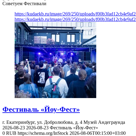
Советуем Фестивали
https://kudaekb.ru/image/269/250/uploads/f00b3fad12cb4e9af
https://kudaekb.ru/image/269/250/uploads/f00b3fad12cb4e9af
Фестиваль «Йоу-Фест»
г. Екатеринбург, ул. Добролюбова, д. 4
Музей Андеграунда
2026-08-23
2026-08-23
Фестиваль «Йоу-Фест»
0
RUB
https://schema.org/InStock
2026-08-06T00:15:00+03:00