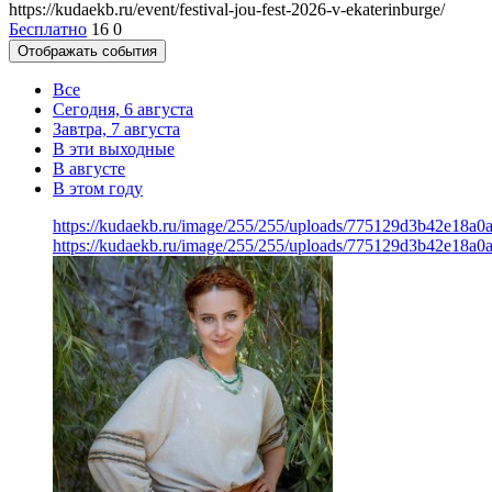
https://kudaekb.ru/event/festival-jou-fest-2026-v-ekaterinburge/
Бесплатно
16
0
Отображать события
Все
Сегодня, 6 августа
Завтра, 7 августа
В эти выходные
В августе
В этом году
https://kudaekb.ru/image/255/255/uploads/775129d3b42e18a
https://kudaekb.ru/image/255/255/uploads/775129d3b42e18a