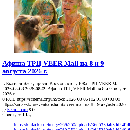
Афиша ТРЦ VEER Mall на 8 и 9
августа 2026 г.
г. Екатеринбург, просп. Космонавтов, 108д
ТРЦ VEER Mall
2026-08-08
2026-08-09
Афиша ТРЦ VEER Mall на 8 и 9 августа
2026 г.
0
RUB
https://schema.org/InStock
2026-08-06T02:01:00+03:00
https://kudaekb.ru/event/afisha-trts-veer-mall-na-8-i-9-avgusta-2026-
g/
Бесплатно
8
0
Советуем Шоу
https://kudaekb.ru/image/269/250/uploads/36d5339ab3dd24fb
https://kudaekb.ru/image/269/250/uploads/36d5339ab3dd24fb