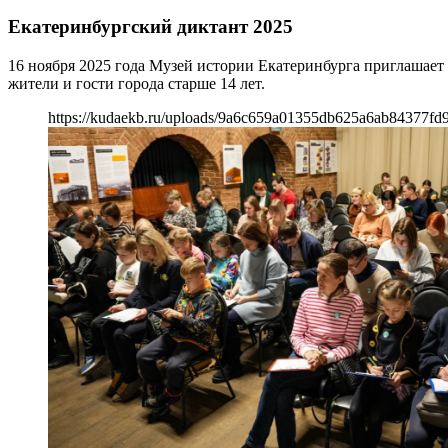
Екатеринбургский диктант 2025
16 ноября 2025 года Музей истории Екатеринбурга приглашает
жители и гости города старше 14 лет.
https://kudaekb.ru/uploads/9a6c659a01355db625a6ab84377fd