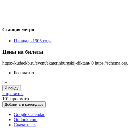
Станция метро
Площадь 1905 года
Цены на билеты
https://kudaekb.ru/event/ekaterinburgskij-diktant/
0
https://schema.org
Бесплатно
5+
Я пойду
2 нравится
101
просмотр
Добавить в календарь
Google Calendar
Outlook.com
Скачать .ics