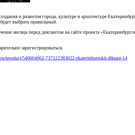
создания и развития города, культуре и архитектуре Екатеринбу
 будет выбрать правильный.
чение месяца перед диктантом на сайте проекта «Екатеринбурго
арительно зарегистрироваться.
-e.ru/tproduct/540604062-737222383022-ekaterinburgskii-diktant-14