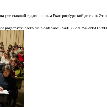
 на уже ставший традиционным Екатеринбургский диктант. Это о
9de.png
https://kudaekb.ru/uploads/9a6c659a01355db625a6ab84377fd9