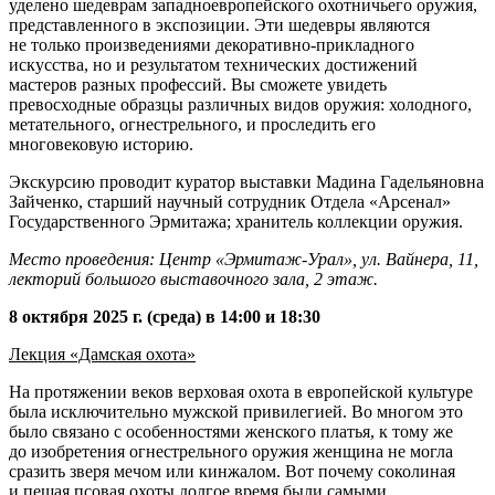
уделено шедеврам западноевропейского охотничьего оружия,
представленного в экспозиции. Эти шедевры являются
не только произведениями декоративно-прикладного
искусства, но и результатом технических достижений
мастеров разных профессий. Вы сможете увидеть
превосходные образцы различных видов оружия: холодного,
метательного, огнестрельного, и проследить его
многовековую историю.
Экскурсию проводит куратор выставки Мадина Гадельяновна
Зайченко, старший научный сотрудник Отдела «Арсенал»
Государственного Эрмитажа; хранитель коллекции оружия.
Место проведения: Центр «Эрмитаж-Урал», ул. Вайнера, 11,
лекторий большого выставочного зала, 2 этаж.
8 октября 2025 г. (среда) в 14:00 и 18:30
Лекция «Дамская охота»
На протяжении веков верховая охота в европейской культуре
была исключительно мужской привилегией. Во многом это
было связано с особенностями женского платья, к тому же
до изобретения огнестрельного оружия женщина не могла
сразить зверя мечом или кинжалом. Вот почему соколиная
и пешая псовая охоты долгое время были самыми