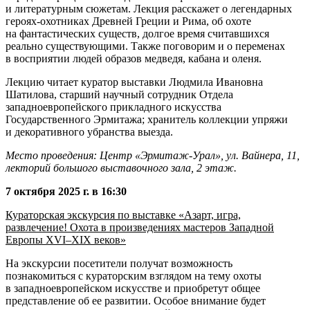
и литературным сюжетам. Лекция расскажет о легендарных
героях-охотниках Древней Греции и Рима, об охоте
на фантастических существ, долгое время считавшихся
реально существующими. Также поговорим и о переменах
в восприятии людей образов медведя, кабана и оленя.
Лекцию читает куратор выставки Людмила Ивановна
Шатилова, старший научный сотрудник Отдела
западноевропейского прикладного искусства
Государственного Эрмитажа; хранитель коллекции упряжи
и декоративного убранства выезда.
Место проведения: Центр «Эрмитаж-Урал», ул. Вайнера, 11,
лекторий большого выставочного зала, 2 этаж.
7 октября 2025 г. в 16:30
Кураторская экскурсия по выставке «Азарт, игра,
развлечение! Охота в произведениях мастеров Западной
Европы XVI–XIX веков»
На экскурсии посетители получат возможность
познакомиться с кураторским взглядом на тему охоты
в западноевропейском искусстве и приобретут общее
представление об ее развитии. Особое внимание будет