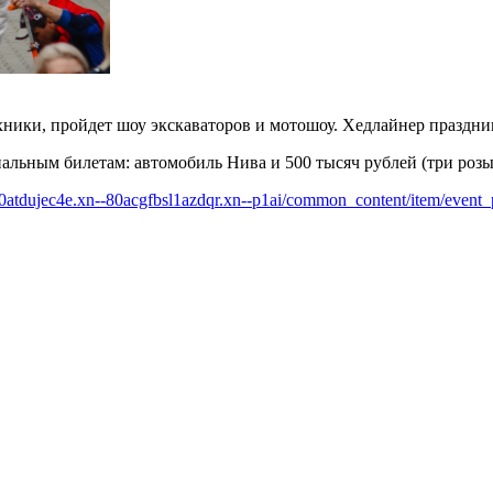
ехники, пройдет шоу экскаваторов и мотошоу. Хедлайнер праздн
альным билетам: автомобиль Нива и 500 тысяч рублей (три роз
-80atdujec4e.xn--80acgfbsl1azdqr.xn--p1ai/common_content/item/event