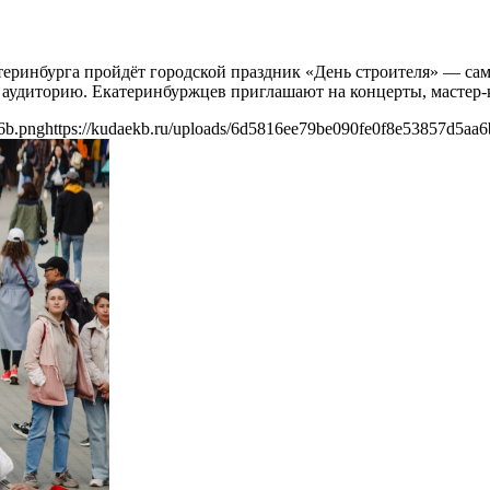
 Екатеринбурга пройдёт городской праздник «День строителя» —
ю аудиторию. Екатеринбуржцев приглашают на концерты, мастер
6b.png
https://kudaekb.ru/uploads/6d5816ee79be090fe0f8e53857d5aa6