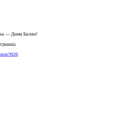
ика — Дима Билан!
ыгрыша).
_post/3926