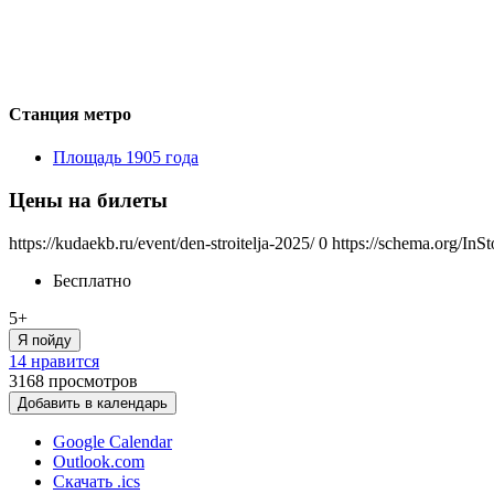
Станция метро
Площадь 1905 года
Цены на билеты
https://kudaekb.ru/event/den-stroitelja-2025/
0
https://schema.org/InS
Бесплатно
5+
Я пойду
14 нравится
3168
просмотров
Добавить в календарь
Google Calendar
Outlook.com
Скачать .ics