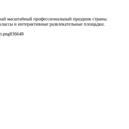
 самый масштабный профессиональный праздник страны.
-классы и интерактивные развлекательные площадки.
b.png
836
648