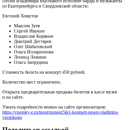
Песни Владимира Высоцкого исполнят барды и музыканты
из Екатеринбурга и Свердловской области:
Евгений Хомутов
Максим Зуев
Сергей Ивукин
Владислав Корякин
Дмитрий Дегтярев
Олег Шабатовский
Ольга Илларионова
Леонид Лежнин
Ольга Запрудина
Стоимость билета на концерт 450 рублей.
Количество мест ограничено.
Открыта предварительная продажа билетов в кассе музея
и на сайте.
Узнать подробности можно на сайте организаторов:
https://visotsky-e.ru/tpost/pxpugz5ik1-kontsert-pesen-vladimira-
visotskogo
Поделиться ссылкой