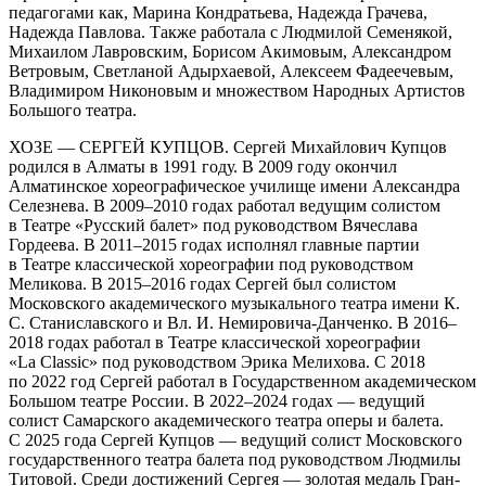
педагогами как, Марина Кондратьева, Надежда Грачева,
Надежда Павлова. Также работала с Людмилой Семенякой,
Михаилом Лавровским, Борисом Акимовым, Александром
Ветровым, Светланой Адырхаевой, Алексеем Фадеечевым,
Владимиром Никоновым и множеством Народных Артистов
Большого театра.
ХОЗЕ — СЕРГЕЙ КУПЦОВ. Сергей Михайлович Купцов
родился в Алматы в 1991 году. В 2009 году окончил
Алматинское хореографическое училище имени Александра
Селезнева. В 2009–2010 годах работал ведущим солистом
в Театре «Русский балет» под руководством Вячеслава
Гордеева. В 2011–2015 годах исполнял главные партии
в Театре классической хореографии под руководством
Меликова. В 2015–2016 годах Сергей был солистом
Московского академического музыкального театра имени К.
С. Станиславского и Вл. И. Немировича-Данченко. В 2016–
2018 годах работал в Театре классической хореографии
«La Classic» под руководством Эрика Мелихова. С 2018
по 2022 год Сергей работал в Государственном академическом
Большом театре России. В 2022–2024 годах — ведущий
солист Самарского академического театра оперы и балета.
С 2025 года Сергей Купцов — ведущий солист Московского
государственного театра балета под руководством Людмилы
Титовой. Среди достижений Сергея — золотая медаль Гран-