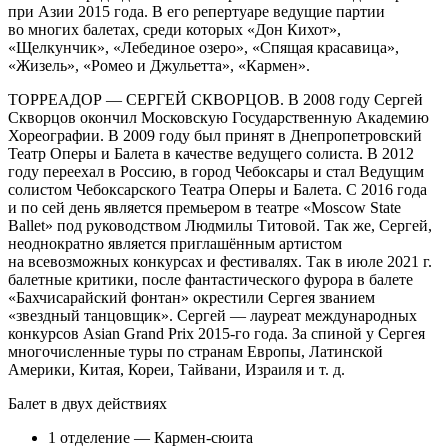
при Азии 2015 года. В его репертуаре ведущие партии
во многих балетах, среди которых «Дон Кихот»,
«Щелкунчик», «Лебединое озеро», «Спящая красавица»,
«Жизель», «Ромео и Джульетта», «Кармен».
ТОРРЕАДОР — СЕРГЕЙ СКВОРЦОВ. В 2008 году Сергей
Скворцов окончил Московскую Государственную Академию
Хореографии. В 2009 году был принят в Днепропетровский
Театр Оперы и Балета в качестве ведущего солиста. В 2012
году переехал в Россию, в город Чебоксары и стал Ведущим
солистом Чебоксарского Театра Оперы и Балета. С 2016 года
и по сей день является премьером в театре «Moscow State
Ballet» под руководством Людмилы Титовой. Так же, Сергей,
неоднократно является приглашённым артистом
на всевозможных конкурсах и фестивалях. Так в июле 2021 г.
балетные критики, после фантастического фурора в балете
«Бахчисарайский фонтан» окрестили Сергея званием
«звездный танцовщик». Сергей — лауреат международных
конкурсов Asian Grand Prix 2015-го года. За спиной у Сергея
многочисленные туры по странам Европы, Латинской
Америки, Китая, Кореи, Тайвани, Израиля и т. д.
Балет в двух действиях
1 отделение — Кармен-сюита