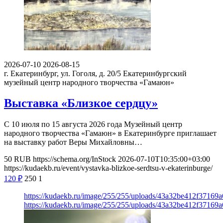
2026-07-10
2026-08-15
г. Екатеринбург, ул. Гоголя, д. 20/5
Екатеринбургский
музейный центр народного творчества «Гамаюн»
Выставка «Близкое сердцу»
С 10 июля по 15 августа 2026 года Музейный центр
народного творчества «Гамаюн» в Екатеринбурге приглашает
на выставку работ Веры Михайловны…
50
RUB
https://schema.org/InStock
2026-07-10T10:35:00+03:00
https://kudaekb.ru/event/vystavka-blizkoe-serdtsu-v-ekaterinburge/
120
₽
250
1
https://kudaekb.ru/image/255/255/uploads/43a32be412f3716
https://kudaekb.ru/image/255/255/uploads/43a32be412f3716