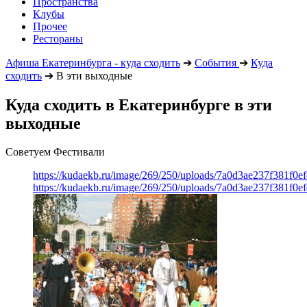
Пространства
Клубы
Прочее
Рестораны
Афиша Екатеринбурга - куда сходить
➔
События
➔
Куда
сходить
➔
В эти выходные
Куда сходить в Екатеринбурге в эти
выходные
Советуем Фестивали
https://kudaekb.ru/image/269/250/uploads/7a0d3ae237f381f0
https://kudaekb.ru/image/269/250/uploads/7a0d3ae237f381f0