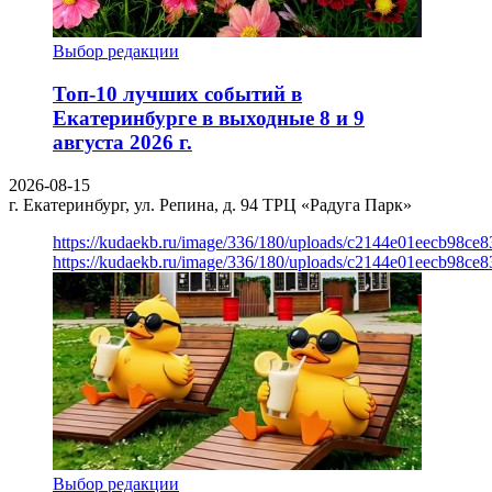
Выбор редакции
Топ-10 лучших событий в
Екатеринбурге в выходные 8 и 9
августа 2026 г.
2026-08-15
г. Екатеринбург, ул. Репина, д. 94
ТРЦ «Радуга Парк»
https://kudaekb.ru/image/336/180/uploads/c2144e01eecb98c
https://kudaekb.ru/image/336/180/uploads/c2144e01eecb98c
Выбор редакции