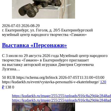
2026-07-03
2026-08-29
г. Екатеринбург, ул. Гоголя, д. 20/5
Екатеринбургский
музейный центр народного творчества «Гамаюн»
Выставка «Персонажи»
С 3 июля по 29 августа 2026 года Музейный центр народного
творчества «Гамаюн» в Екатеринбурге приглашает
на выставку авторской игрушки Дмитрия Сергеевича
Лузгина…
50
RUB
https://schema.org/InStock
2026-07-05T11:31:00+03:00
https://kudaekb.ru/event/vystavka-personazhi-v-ekaterinburge/
120
₽
138
0
https://kudaekb.ru/image/255/255/uploads/916c8a29d4e2848a
https://kudaekb.ru/image/255/255/uploads/916c8a29d4e2848a