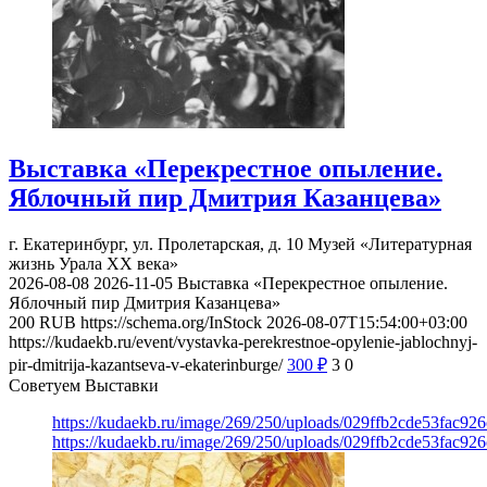
Выставка «Перекрестное опыление.
Яблочный пир Дмитрия Казанцева»
г. Екатеринбург, ул. Пролетарская, д. 10
Музей «Литературная
жизнь Урала ХХ века»
2026-08-08
2026-11-05
Выставка «Перекрестное опыление.
Яблочный пир Дмитрия Казанцева»
200
RUB
https://schema.org/InStock
2026-08-07T15:54:00+03:00
https://kudaekb.ru/event/vystavka-perekrestnoe-opylenie-jablochnyj-
pir-dmitrija-kazantseva-v-ekaterinburge/
300
₽
3
0
Советуем Выставки
https://kudaekb.ru/image/269/250/uploads/029ffb2cde53fac92
https://kudaekb.ru/image/269/250/uploads/029ffb2cde53fac92