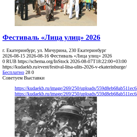
Фестиваль «Лица улиц» 2026
г. Екатеринбург, ул. Мичурина, 230
Екатеринбург
2026-08-15
2026-08-16
Фестиваль «Лица улиц» 2026
0
RUB
https://schema.org/InStock
2026-08-07T18:22:00+03:00
https://kudaekb.ru/event/festival-litsa-ulits-2026-v-ekaterinburge/
Бесплатно
28
0
Советуем Выставки
https://kudaekb.ru/image/269/250/uploads/559d8eb68ab511e
https://kudaekb.ru/image/269/250/uploads/559d8eb68ab511e