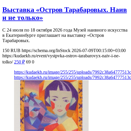
Выставка «Остров Тарабаровых. Наив
и не только»
С 24 июля по 18 октября 2026 года Музей наивного искусства
в Екатеринбурге приглашает на выставку «Остров
Тарабаровых.
150
RUB
https://schema.org/InStock
2026-07-09T00:15:00+03:00
https://kudaekb.ru/event/vystpvka-ostrov-tarabarovyx-naiv-i-ne-
tolko/
250
₽
69
0
https://kudaekb.ru/image/255/255/uploads/7992c38a6477751
https://kudaekb.ru/image/255/255/uploads/7992c38a6477751