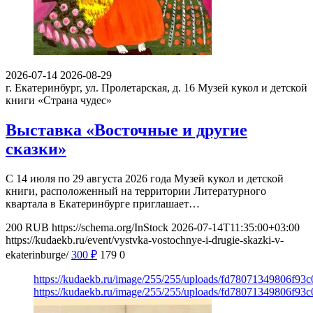
2026-07-14
2026-08-29
г. Екатеринбург, ул. Пролетарская, д. 16
Музей кукол и детской
книги «Страна чудес»
Выставка «Восточные и другие
сказки»
С 14 июля по 29 августа 2026 года Музей кукол и детской
книги, расположенный на территории Литературного
квартала в Екатеринбурге приглашает…
200
RUB
https://schema.org/InStock
2026-07-14T11:35:00+03:00
https://kudaekb.ru/event/vystvka-vostochnye-i-drugie-skazki-v-
ekaterinburge/
300
₽
179
0
https://kudaekb.ru/image/255/255/uploads/fd78071349806f9
https://kudaekb.ru/image/255/255/uploads/fd78071349806f9