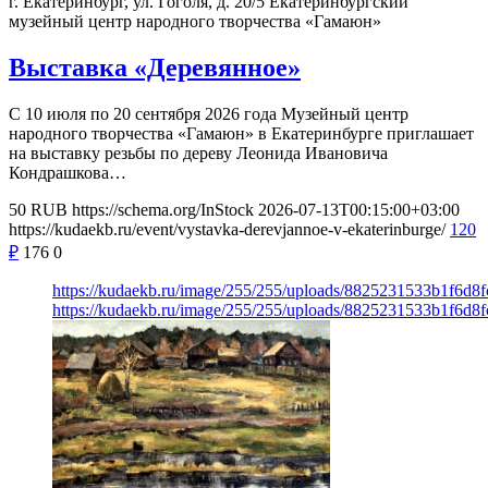
г. Екатеринбург, ул. Гоголя, д. 20/5
Екатеринбургский
музейный центр народного творчества «Гамаюн»
Выставка «Деревянное»
С 10 июля по 20 сентября 2026 года Музейный центр
народного творчества «Гамаюн» в Екатеринбурге приглашает
на выставку резьбы по дереву Леонида Ивановича
Кондрашкова…
50
RUB
https://schema.org/InStock
2026-07-13T00:15:00+03:00
https://kudaekb.ru/event/vystavka-derevjannoe-v-ekaterinburge/
120
₽
176
0
https://kudaekb.ru/image/255/255/uploads/8825231533b1f6d8
https://kudaekb.ru/image/255/255/uploads/8825231533b1f6d8