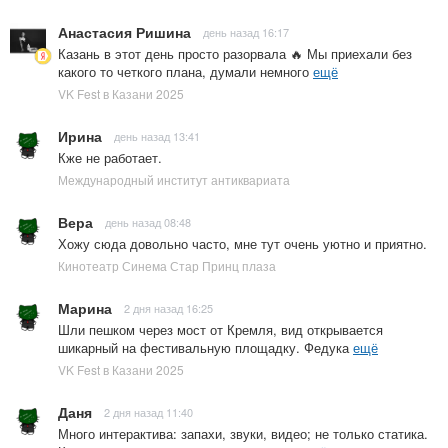
Анастасия Ришина
день назад 16:17
Казань в этот день просто разорвала 🔥 Мы приехали без
какого то четкого плана, думали немного
ещё
VK Fest в Казани 2025
Ирина
день назад 13:41
Кже не работает.
Международный институт антиквариата
Вера
день назад 08:48
Хожу сюда довольно часто, мне тут очень уютно и приятно.
Кинотеатр Синема Стар Принц плаза
Марина
2 дня назад 16:25
Шли пешком через мост от Кремля, вид открывается
шикарный на фестивальную площадку. Федука
ещё
VK Fest в Казани 2025
Даня
2 дня назад 11:40
Много интерактива: запахи, звуки, видео; не только статика.