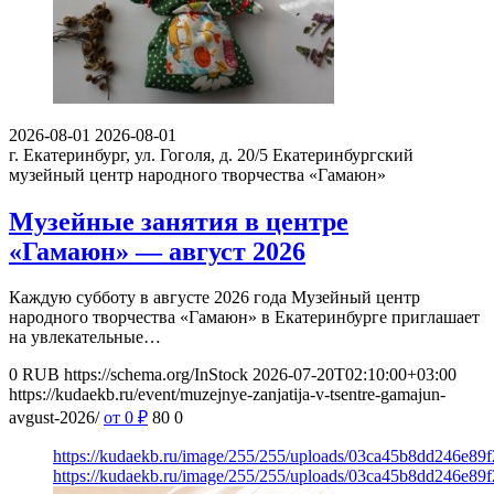
2026-08-01
2026-08-01
г. Екатеринбург, ул. Гоголя, д. 20/5
Екатеринбургский
музейный центр народного творчества «Гамаюн»
Музейные занятия в центре
«Гамаюн» — август 2026
Каждую субботу в августе 2026 года Музейный центр
народного творчества «Гамаюн» в Екатеринбурге приглашает
на увлекательные…
0
RUB
https://schema.org/InStock
2026-07-20T02:10:00+03:00
https://kudaekb.ru/event/muzejnye-zanjatija-v-tsentre-gamajun-
avgust-2026/
от 0
₽
80
0
https://kudaekb.ru/image/255/255/uploads/03ca45b8dd246e8
https://kudaekb.ru/image/255/255/uploads/03ca45b8dd246e8