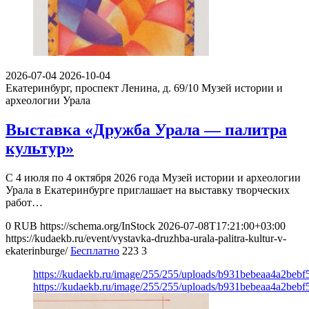
2026-07-04
2026-10-04
Екатеринбург, проспект Ленина, д. 69/10
Музей истории и
археологии Урала
Выставка «Дружба Урала — палитра
культур»
С 4 июля по 4 октября 2026 года Музей истории и археологии
Урала в Екатеринбурге приглашает на выставку творческих
работ…
0
RUB
https://schema.org/InStock
2026-07-08T17:21:00+03:00
https://kudaekb.ru/event/vystavka-druzhba-urala-palitra-kultur-v-
ekaterinburge/
Бесплатно
223
3
https://kudaekb.ru/image/255/255/uploads/b931bebeaa4a2beb
https://kudaekb.ru/image/255/255/uploads/b931bebeaa4a2beb