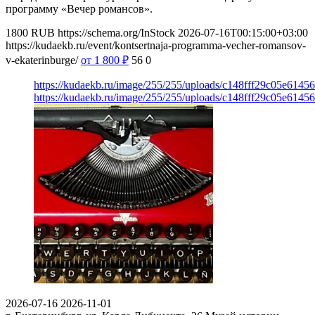
программу «Вечер романсов».
1800
RUB
https://schema.org/InStock
2026-07-16T00:15:00+03:00
https://kudaekb.ru/event/kontsertnaja-programma-vecher-romansov-
v-ekaterinburge/
от 1 800
₽
56
0
https://kudaekb.ru/image/255/255/uploads/c148fff29c05e614
https://kudaekb.ru/image/255/255/uploads/c148fff29c05e614
2026-07-16
2026-11-01