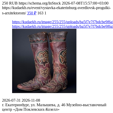
250
RUB
https://schema.org/InStock
2026-07-08T15:57:00+03:00
https://kudaekb.ru/event/vystavka-ekaterinburg-sverdlovsk-progulki-
s-arxitektorom/
350
₽
163
1
https://kudaekb.ru/image/255/255/uploads/ba5f7e7f7bdcbe9f
https://kudaekb.ru/image/255/255/uploads/ba5f7e7f7bdcbe9f
2026-07-31
2026-11-08
г. Екатеринбург, ул. Малышева, д. 46
Музейно-выставочный
центр «Дом Поклевских-Козелл»