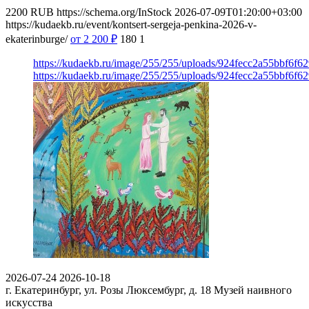
2200
RUB
https://schema.org/InStock
2026-07-09T01:20:00+03:00
https://kudaekb.ru/event/kontsert-sergeja-penkina-2026-v-
ekaterinburge/
от 2 200
₽
180
1
https://kudaekb.ru/image/255/255/uploads/924fecc2a55bbf6f
https://kudaekb.ru/image/255/255/uploads/924fecc2a55bbf6f
2026-07-24
2026-10-18
г. Екатеринбург, ул. Розы Люксембург, д. 18
Музей наивного
искусства