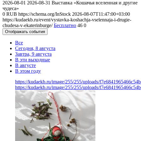
2026-08-01
2026-08-31
Выставка «Кошачья вселенная и другие
чудеса»
0
RUB
https://schema.org/InStock
2026-08-07T11:47:00+03:00
https://kudaekb.ru/event/vystavka-koshachja-vselennaja-i-drugie-
chudesa-v-ekaterinburge/
Бесплатно
46
0
Отображать события
Все
Сегодня, 8 августа
Завтра, 9 августа
В эти выходные
В августе
В этом году
https://kudaekb.ru/image/255/255/uploads/f7e6841965466c54
https://kudaekb.ru/image/255/255/uploads/f7e6841965466c54