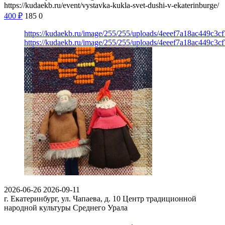
https://kudaekb.ru/event/vystavka-kukla-svet-dushi-v-ekaterinburge/
400
₽
185
0
https://kudaekb.ru/image/255/255/uploads/4eeef7a18ac449c3c
https://kudaekb.ru/image/255/255/uploads/4eeef7a18ac449c3c
2026-06-26
2026-09-11
г. Екатеринбург, ул. Чапаева, д. 10
Центр традиционной
народной культуры Среднего Урала