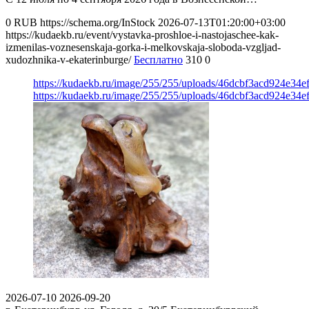
0
RUB
https://schema.org/InStock
2026-07-13T01:20:00+03:00
https://kudaekb.ru/event/vystavka-proshloe-i-nastojaschee-kak-
izmenilas-voznesenskaja-gorka-i-melkovskaja-sloboda-vzgljad-
xudozhnika-v-ekaterinburge/
Бесплатно
310
0
https://kudaekb.ru/image/255/255/uploads/46dcbf3acd924e34
https://kudaekb.ru/image/255/255/uploads/46dcbf3acd924e34
2026-07-10
2026-09-20