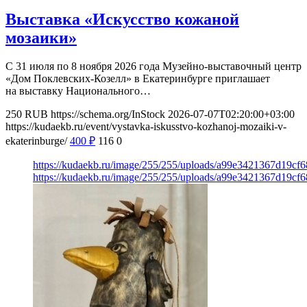
Выставка «Искусство кожаной
мозаики»
С 31 июля по 8 ноября 2026 года Музейно-выставочный центр
«Дом Поклевских-Козелл» в Екатеринбурге приглашает
на выставку Национального…
250
RUB
https://schema.org/InStock
2026-07-07T02:20:00+03:00
https://kudaekb.ru/event/vystavka-iskusstvo-kozhanoj-mozaiki-v-
ekaterinburge/
400
₽
116
0
https://kudaekb.ru/image/255/255/uploads/a99e3421367d19c
https://kudaekb.ru/image/255/255/uploads/a99e3421367d19c