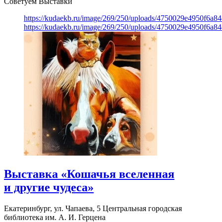
Советуем Выставки
https://kudaekb.ru/image/269/250/uploads/4750029e4950f6a8
https://kudaekb.ru/image/269/250/uploads/4750029e4950f6a8
Выставка «Кошачья вселенная
и другие чудеса»
Екатеринбург, ул. Чапаева, 5
Центральная городская
библиотека им. А. И. Герцена