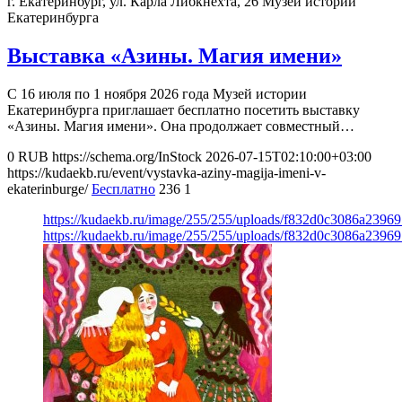
г. Екатеринбург, ул. Карла Либкнехта, 26
Музей истории
Екатеринбурга
Выставка «Азины. Магия имени»
С 16 июля по 1 ноября 2026 года Музей истории
Екатеринбурга приглашает бесплатно посетить выставку
«Азины. Магия имени». Она продолжает совместный…
0
RUB
https://schema.org/InStock
2026-07-15T02:10:00+03:00
https://kudaekb.ru/event/vystavka-aziny-magija-imeni-v-
ekaterinburge/
Бесплатно
236
1
https://kudaekb.ru/image/255/255/uploads/f832d0c3086a239
https://kudaekb.ru/image/255/255/uploads/f832d0c3086a239