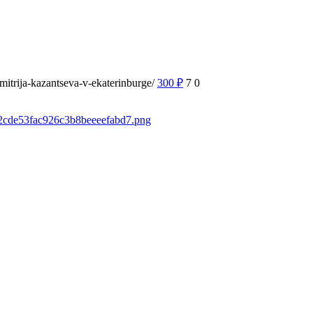
mitrija-kazantseva-v-ekaterinburge/
300
₽
7
0
fb2cde53fac926c3b8beeeefabd7.png