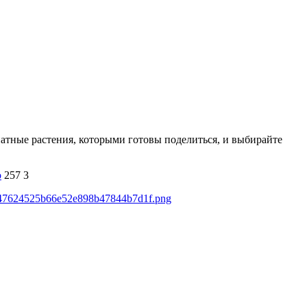
атные растения, которыми готовы поделиться, и выбирайте
о
257
3
4b047624525b66e52e898b47844b7d1f.png