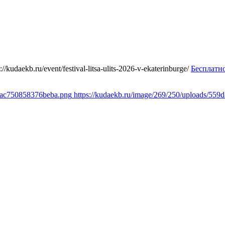
s://kudaekb.ru/event/festival-litsa-ulits-2026-v-ekaterinburge/
Бесплатн
c6ac750858376beba.png
https://kudaekb.ru/image/269/250/uploads/5