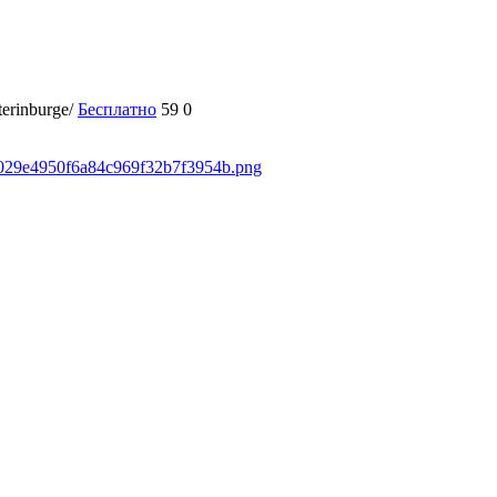
terinburge/
Бесплатно
59
0
50029e4950f6a84c969f32b7f3954b.png