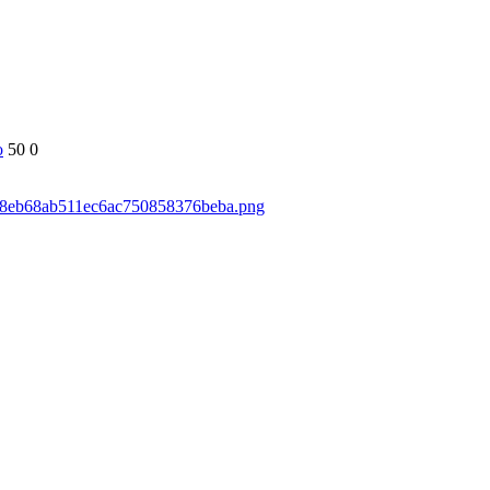
о
50
0
59d8eb68ab511ec6ac750858376beba.png