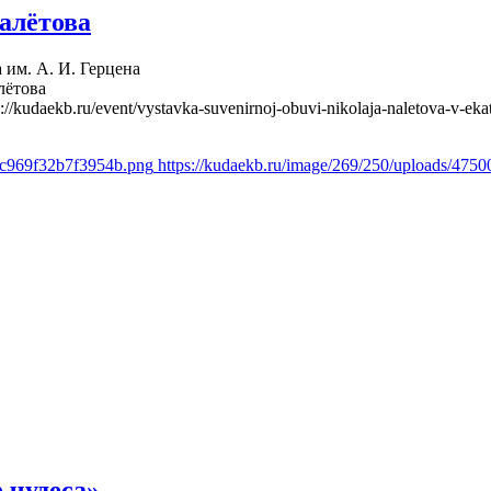
алётова
 им. А. И. Герцена
лётова
s://kudaekb.ru/event/vystavka-suvenirnoj-obuvi-nikolaja-naletova-v-eka
4c969f32b7f3954b.png
https://kudaekb.ru/image/269/250/uploads/47
 чудеса»