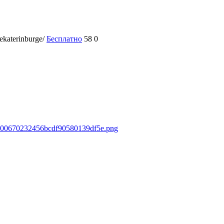
ekaterinburge/
Бесплатно
58
0
8e000670232456bcdf90580139df5e.png