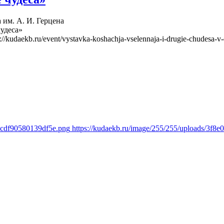
 им. А. И. Герцена
чудеса»
s://kudaekb.ru/event/vystavka-koshachja-vselennaja-i-drugie-chudesa-v-
bcdf90580139df5e.png
https://kudaekb.ru/image/255/255/uploads/3f