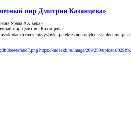
лочный пир Дмитрия Казанцева»
изнь Урала ХХ века»
очный пир Дмитрия Казанцева»
tps://kudaekb.ru/event/vystavka-perekrestnoe-opylenie-jablochnyj-pir-d
6c3b8beeeefabd7.png
https://kudaekb.ru/image/269/250/uploads/029f