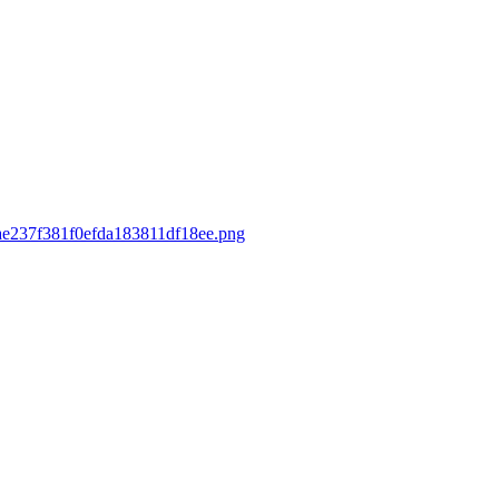
3ae237f381f0efda183811df18ee.png