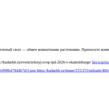
а зеленый своп — обмен комнатными растениями. Приносите комн
s://kudaekb.ru/event/zelenyj-svop-ijul-2026-v-ekaterinburge/
Бесплатн
52e898b47844b7d1f.png
https://kudaekb.ru/image/255/255/uploads/