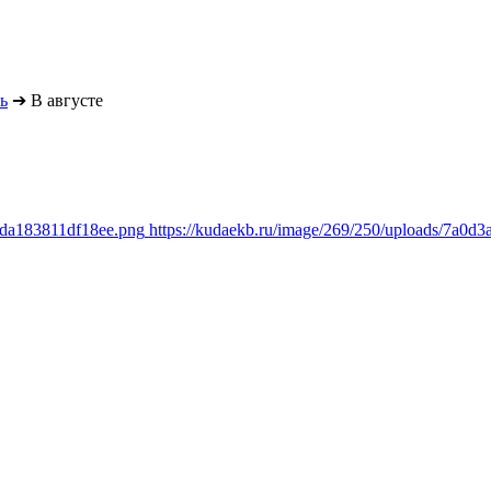
ь
➔
В августе
efda183811df18ee.png
https://kudaekb.ru/image/269/250/uploads/7a0d