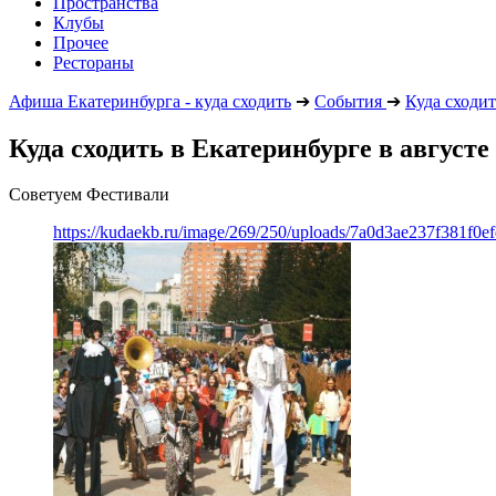
Пространства
Клубы
Прочее
Рестораны
Афиша Екатеринбурга - куда сходить
➔
События
➔
Куда сходит
Куда сходить в Екатеринбурге в августе
Советуем Фестивали
https://kudaekb.ru/image/269/250/uploads/7a0d3ae237f381f0