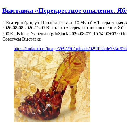
Выставка «Перекрестное опыление. Яб
г. Екатеринбург, ул. Пролетарская, д. 10
Музей «Литературная ж
2026-08-08
2026-11-05
Выставка «Перекрестное опыление. Ябл
200
RUB
https://schema.org/InStock
2026-08-07T15:54:00+03:00
ht
Советуем Выставки
https://kudaekb.ru/image/269/250/uploads/029ffb2cde53fac92