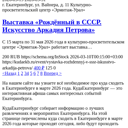
г. Екатеринбург, ул. Вайнера, д. 11
Культурно-
просветительский центр «Эрмитаж-Урал»
Выставка «Рождённый в СССР.
Искусство Аркадия Петрова»
С 15 марта по 31 мая 2026 года в культурно-просветительском
центре «Эрмитаж-Урал» работает выставка…
200
RUB
https://schema.org/InStock
2026-03-10T00:15:00+03:00
https://kudaekb.ru/event/vystavka-rozhdennyj-v-sssr-iskusstvo-
arkadija-petrova/
400
₽
125
0
<Назад
1
2
3
4
5
6
7
8
Вперед >
На нашем сайте вы узнаете всё необходимое про куда сходить
в Екатеринбурге в марте 2026 года. КудаЕкатеринбург — это
интерактивная афиша самых интересных событий
Екатеринбурга.
КудаЕкатеринбург собирает информацию о лучших
развлечениях и мероприятих Екатеринбурга. На этой
странице перечислены куда сходить в Екатеринбурге в марте
2026 года которые проходят сегодня, либо будут проходить