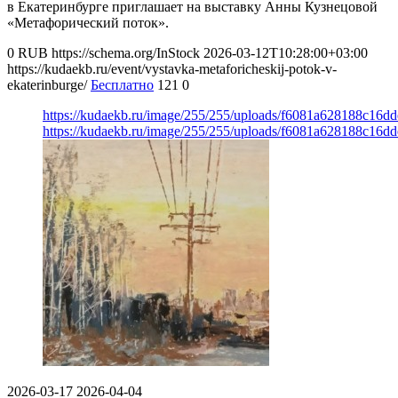
в Екатеринбурге приглашает на выставку Анны Кузнецовой
«Метафорический поток».
0
RUB
https://schema.org/InStock
2026-03-12T10:28:00+03:00
https://kudaekb.ru/event/vystavka-metaforicheskij-potok-v-
ekaterinburge/
Бесплатно
121
0
https://kudaekb.ru/image/255/255/uploads/f6081a628188c16d
https://kudaekb.ru/image/255/255/uploads/f6081a628188c16d
2026-03-17
2026-04-04