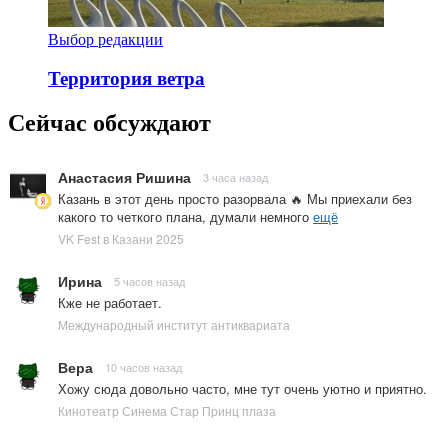
Выбор редакции
Территория ветра
Сейчас обсуждают
Анастасия Ришина
3 часа назад
Казань в этот день просто разорвала 🔥 Мы приехали без
какого то четкого плана, думали немного
ещё
VK Fest в Казани 2025
Ирина
5 часов назад
Кже не работает.
Международный институт антиквариата
Вера
10 часов назад
Хожу сюда довольно часто, мне тут очень уютно и приятно.
Кинотеатр Синема Стар Принц плаза