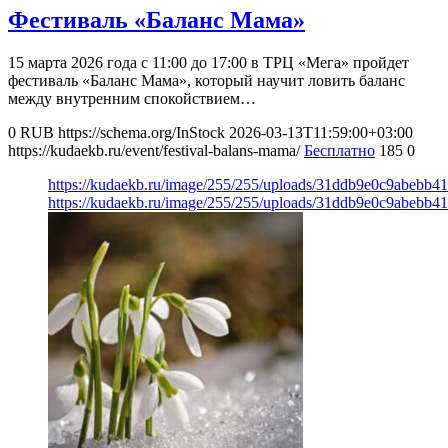
Фестиваль «Баланс Мама»
15 марта 2026 года с 11:00 до 17:00 в ТРЦ «Мега» пройдет
фестиваль «Баланс Мама», который научит ловить баланс
между внутренним спокойствием…
0
RUB
https://schema.org/InStock
2026-03-13T11:59:00+03:00
https://kudaekb.ru/event/festival-balans-mama/
Бесплатно
185
0
https://kudaekb.ru/image/255/255/uploads/31ddb9e0c9abebb
https://kudaekb.ru/image/255/255/uploads/31ddb9e0c9abebb