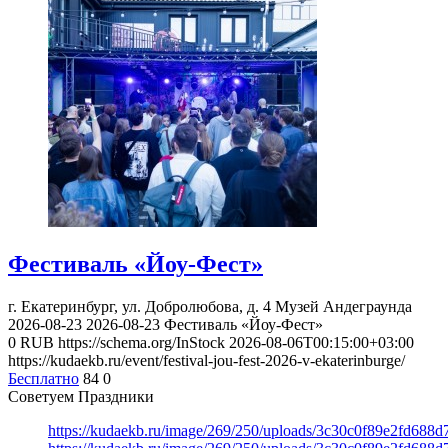
Фестиваль «Йоу-Фест»
г. Екатеринбург, ул. Добролюбова, д. 4
Музей Андеграунда
2026-08-23
2026-08-23
Фестиваль «Йоу-Фест»
0
RUB
https://schema.org/InStock
2026-08-06T00:15:00+03:00
https://kudaekb.ru/event/festival-jou-fest-2026-v-ekaterinburge/
Бесплатно
84
0
Советуем Праздники
https://kudaekb.ru/image/269/250/uploads/3c30c0f89e2fd688