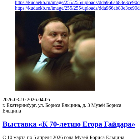
https://kudaekb.ru/image/255/255/uploads/dda966ab83e3ce90
https://kudaekb.ru/image/255/255/uploads/dda966ab83e3ce90
2026-03-10
2026-04-05
г. Екатеринбург, ул. Бориса Ельцина, д. 3
Музей Бориса
Ельцина
Выставка «К 70-летию Егора Гайдара»
С 10 марта по 5 апреля 2026 года Музей Бориса Ельцина