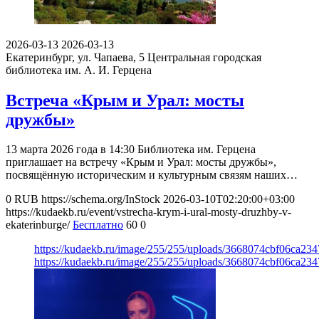
2026-03-13
2026-03-13
Екатеринбург, ул. Чапаева, 5
Центральная городская
библиотека им. А. И. Герцена
Встреча «Крым и Урал: мосты
дружбы»
13 марта 2026 года в 14:30 Библиотека им. Герцена
приглашает на встречу «Крым и Урал: мосты дружбы»,
посвящённую историческим и культурным связям наших…
0
RUB
https://schema.org/InStock
2026-03-10T02:20:00+03:00
https://kudaekb.ru/event/vstrecha-krym-i-ural-mosty-druzhby-v-
ekaterinburge/
Бесплатно
60
0
https://kudaekb.ru/image/255/255/uploads/3668074cbf06ca23
https://kudaekb.ru/image/255/255/uploads/3668074cbf06ca23