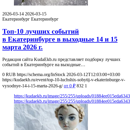
2026-03-14
2026-03-15
Екатеринбург
Екатеринбург
Топ-10 лучших событий
в Екатеринбурге в выходные 14 и 15
марта 2026 г.
Редакция сайта KudaEkb.ru представляет подборку лучших
событий в Екатеринбурге на выходные…
0
RUB
https://schema.org/InStock
2026-03-12T12:03:00+03:00
https://kudaekb.ru/event/top-10-luchshix-sobytij-v-ekaterinburge-v-
vyxodnye-14-i-15-marta-2026-g/
от 0
₽
832
1
https://kudaekb.ru/image/255/255/uploads/01884ee015eda63
https://kudaekb.ru/image/255/255/uploads/01884ee015eda63