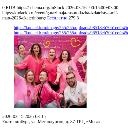
0
RUB
https://schema.org/InStock
2026-03-16T00:15:00+03:00
https://kudaekb.ru/event/garazhnaja-rasprodazha-izdatelstva-mif-
mart-2026-ekaterinburg/
Бесплатно
279
3
https://kudaekb.ru/image/255/255/uploads/98518eb70b1eefe4
https://kudaekb.ru/image/255/255/uploads/98518eb70b1eefe4
2026-03-15
2026-03-15
Екатеринбург, ул. Металлургов, д. 87
ТРЦ «Мега»