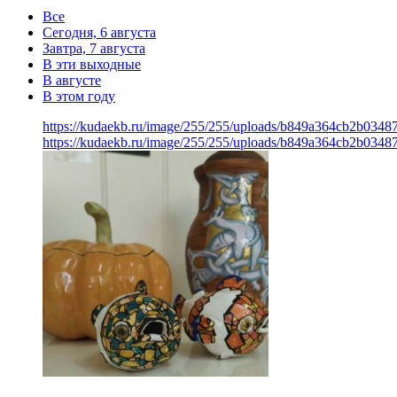
Все
Сегодня, 6 августа
Завтра, 7 августа
В эти выходные
В августе
В этом году
https://kudaekb.ru/image/255/255/uploads/b849a364cb2b034
https://kudaekb.ru/image/255/255/uploads/b849a364cb2b034