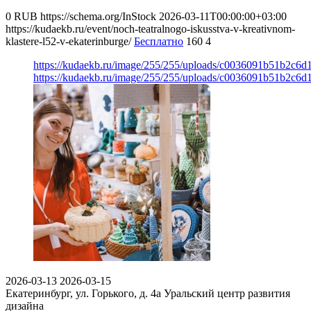
0
RUB
https://schema.org/InStock
2026-03-11T00:00:00+03:00
https://kudaekb.ru/event/noch-teatralnogo-iskusstva-v-kreativnom-
klastere-l52-v-ekaterinburge/
Бесплатно
160
4
https://kudaekb.ru/image/255/255/uploads/c0036091b51b2c6
https://kudaekb.ru/image/255/255/uploads/c0036091b51b2c6
2026-03-13
2026-03-15
Екатеринбург, ул. Горького, д. 4а
Уральский центр развития
дизайна