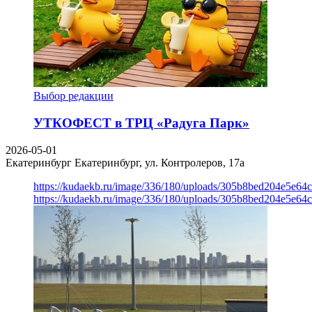
Выбор редакции
УТКОФЕСТ в ТРЦ «Радуга Парк»
2026-05-01
Екатеринбург
Екатеринбург, ул. Контролеров, 17а
https://kudaekb.ru/image/336/180/uploads/305b8bed204e5e6
https://kudaekb.ru/image/336/180/uploads/305b8bed204e5e6