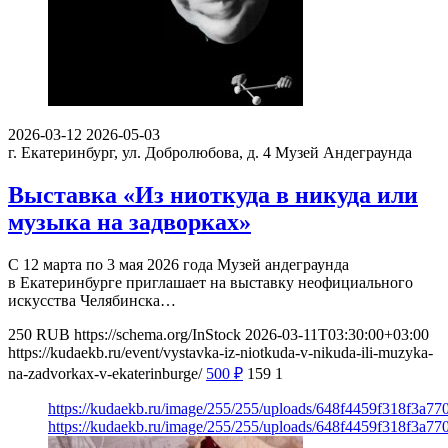
2026-03-12
2026-05-03
г. Екатеринбург, ул. Добролюбова, д. 4
Музей Андеграунда
Выставка «Из ниоткуда в никуда или
музыка на задворках»
С 12 марта по 3 мая 2026 года Музей андеграунда
в Екатеринбурге приглашает на выставку неофициального
искусства Челябинска…
250
RUB
https://schema.org/InStock
2026-03-11T03:30:00+03:00
https://kudaekb.ru/event/vystavka-iz-niotkuda-v-nikuda-ili-muzyka-
na-zadvorkax-v-ekaterinburge/
500
₽
159
1
https://kudaekb.ru/image/255/255/uploads/648f4459f318f3a7
https://kudaekb.ru/image/255/255/uploads/648f4459f318f3a7