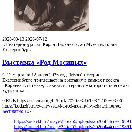
2026-03-13
2026-07-12
г. Екатеринбург, ул. Карла Либкнехта, 26
Музей истории
Екатеринбурга
Выставка «Род Мосиных»
С 13 марта по 12 июля 2026 года Музей истории
Екатеринбурге приглашает на выставку в рамках проекта
«Корневая система», главными «героями» которой стала семья
художника…
0
RUB
https://schema.org/InStock
2026-03-16T08:52:00+03:00
https://kudaekb.ru/event/vystavka-rod-mosinyh-v-ekaterinburge/
Бесплатно
107
1
https://kudaekb.ru/image/255/255/uploads/2526bf44cdea1989
https://kudaekb.ru/image/255/255/uploads/2526bf44cdea1989