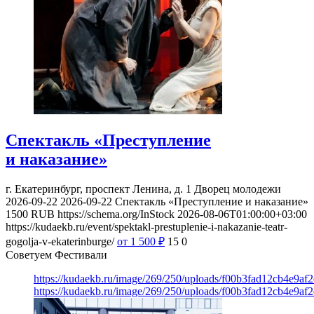
Спектакль «Преступление
и наказание»
г. Екатеринбург, проспект Ленина, д. 1
Дворец молодежи
2026-09-22
2026-09-22
Спектакль «Преступление и наказание»
1500
RUB
https://schema.org/InStock
2026-08-06T01:00:00+03:00
https://kudaekb.ru/event/spektakl-prestuplenie-i-nakazanie-teatr-
gogolja-v-ekaterinburge/
от 1 500
₽
15
0
Советуем Фестивали
https://kudaekb.ru/image/269/250/uploads/f00b3fad12cb4e9af
https://kudaekb.ru/image/269/250/uploads/f00b3fad12cb4e9af