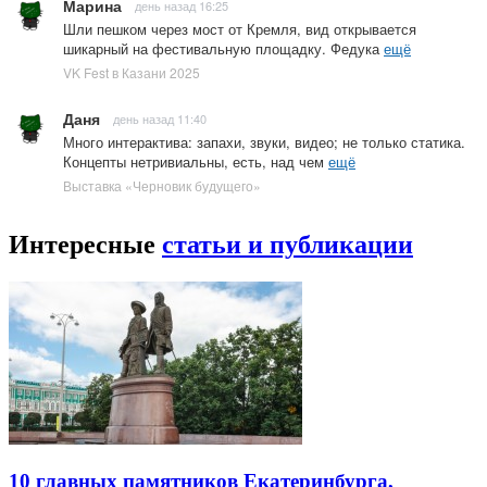
Марина
день назад 16:25
Шли пешком через мост от Кремля, вид открывается
шикарный на фестивальную площадку. Федука
ещё
VK Fest в Казани 2025
Даня
день назад 11:40
Много интерактива: запахи, звуки, видео; не только статика.
Концепты нетривиальны, есть, над чем
ещё
Выставка «Черновик будущего»
Интересные
статьи и публикации
10 главных памятников Екатеринбурга,