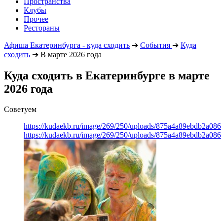
Пространства
Клубы
Прочее
Рестораны
Афиша Екатеринбурга - куда сходить
➔
События
➔
Куда
сходить
➔
В марте 2026 года
Куда сходить в Екатеринбурге в марте
2026 года
Советуем
https://kudaekb.ru/image/269/250/uploads/875a4a89ebdb2a0
https://kudaekb.ru/image/269/250/uploads/875a4a89ebdb2a0