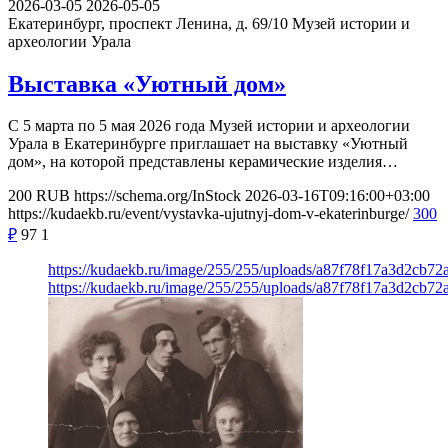
2026-03-05
2026-05-05
Екатеринбург, проспект Ленина, д. 69/10
Музей истории и
археологии Урала
Выставка «Уютный дом»
С 5 марта по 5 мая 2026 года Музей истории и археологии
Урала в Екатеринбурге приглашает на выставку «Уютный
дом», на которой представлены керамические изделия…
200
RUB
https://schema.org/InStock
2026-03-16T09:16:00+03:00
https://kudaekb.ru/event/vystavka-ujutnyj-dom-v-ekaterinburge/
300
₽
97
1
https://kudaekb.ru/image/255/255/uploads/a87f78f17a3d2cb7
https://kudaekb.ru/image/255/255/uploads/a87f78f17a3d2cb7