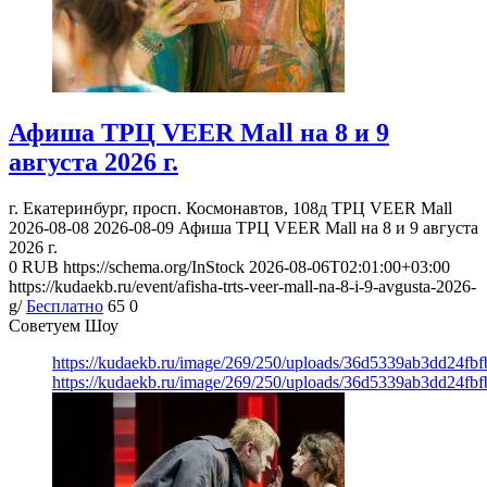
Афиша ТРЦ VEER Mall на 8 и 9
августа 2026 г.
г. Екатеринбург, просп. Космонавтов, 108д
ТРЦ VEER Mall
2026-08-08
2026-08-09
Афиша ТРЦ VEER Mall на 8 и 9 августа
2026 г.
0
RUB
https://schema.org/InStock
2026-08-06T02:01:00+03:00
https://kudaekb.ru/event/afisha-trts-veer-mall-na-8-i-9-avgusta-2026-
g/
Бесплатно
65
0
Советуем Шоу
https://kudaekb.ru/image/269/250/uploads/36d5339ab3dd24fb
https://kudaekb.ru/image/269/250/uploads/36d5339ab3dd24fb