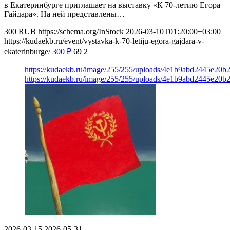
в Екатеринбурге приглашает на выставку «К 70-летию Егора
Гайдара». На ней представлены…
300
RUB
https://schema.org/InStock
2026-03-10T01:20:00+03:00
https://kudaekb.ru/event/vystavka-k-70-letiju-egora-gajdara-v-
ekaterinburge/
300
₽
69
2
https://kudaekb.ru/image/255/255/uploads/4e1b9abd2445e20
https://kudaekb.ru/image/255/255/uploads/4e1b9abd2445e20
2026-03-15
2026-05-31