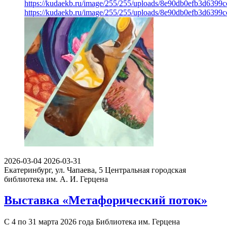
https://kudaekb.ru/image/255/255/uploads/8e90db0efb3d6399
https://kudaekb.ru/image/255/255/uploads/8e90db0efb3d6399
2026-03-04
2026-03-31
Екатеринбург, ул. Чапаева, 5
Центральная городская
библиотека им. А. И. Герцена
Выставка «Метафорический поток»
С 4 по 31 марта 2026 года Библиотека им. Герцена