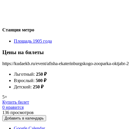
Станция метро
Площадь 1905 года
Цены на билеты
https://kudaekb.ru/event/afisha-ekaterinburgskogo-zooparka-oktjabr-
Льготный:
250
₽
Взрослый:
500
₽
Детский:
250
₽
5+
Купить билет
0 нравится
136
просмотров
Добавить в календарь
Google Calendar