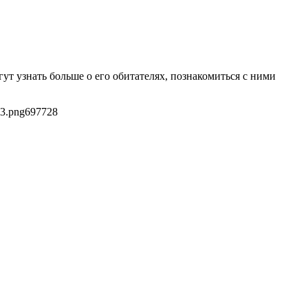
ут узнать больше о его обитателях, познакомиться с ними
73.png
697
728