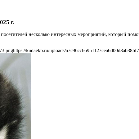
25 г.
 посетителей несколько интересных мероприятий, который помог
73.png
https://kudaekb.ru/uploads/a7c96cc66951127cea6d00d8ab38bf