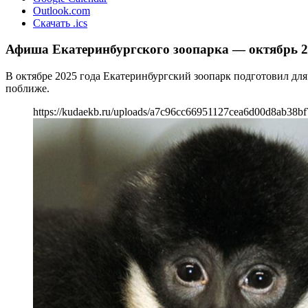
Outlook.com
Скачать .ics
Афиша Екатеринбургского зоопарка — октябрь 20
В октябре 2025 года Екатеринбургский зоопарк подготовил для
поближе.
https://kudaekb.ru/uploads/a7c96cc66951127cea6d00d8ab38bf