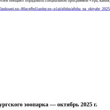
ителей обещают порадовать специальной программой «Ура, канику
-80ankoagi.xn--80acgfbsl1azdqr.xn--p1ai/afisha/afisha_na_oktyabr_2025
гского зоопарка — октябрь 2025 г.