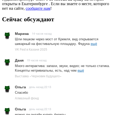
открыты в Екатеринбурге . Если вы знаете о месте, которого
нет на сайте,
сообщите нам
!
Сейчас обсуждают
Марина
14 часов назад
Шли пешком через мост от Кремля, вид открывается
шикарный на фестивальную площадку. Федука
ещё
VK Fest в Казани 2025
Даня
19 часов назад
Много интерактива: запахи, звуки, видео; не только статика.
Концепты нетривиальны, есть, над чем
ещё
Выставка «Черновик будущего»
Ольга
день назад 22:13
Спасибо
Алмазный фонд
Ольга
день назад 22:13
можно ли онлайн купить билеты