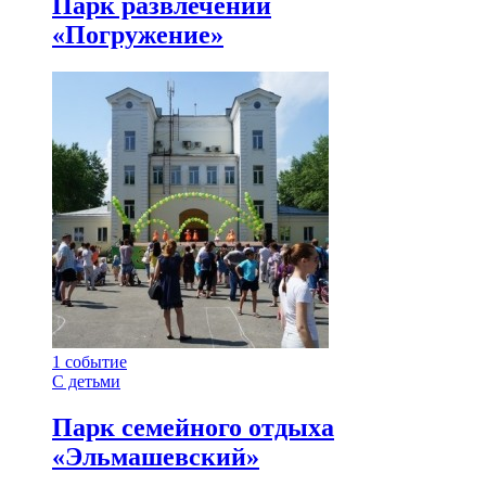
Парк развлечений
«Погружение»
1
событие
С детьми
Парк семейного отдыха
«Эльмашевский»