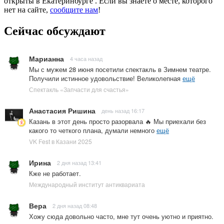
открыты в Екатеринбурге . Если вы знаете о месте, которого
нет на сайте,
сообщите нам
!
Сейчас обсуждают
Марианна
4 часа назад
Мы с мужем 28 июня посетили спектакль в Зимнем театре.
Получили истинное удовольствие! Великолепная
ещё
Спектакль «Запчасти для счастья»
Анастасия Ришина
день назад 16:17
Казань в этот день просто разорвала 🔥 Мы приехали без
какого то четкого плана, думали немного
ещё
VK Fest в Казани 2025
Ирина
2 дня назад 13:41
Кже не работает.
Международный институт антиквариата
Вера
2 дня назад 08:48
Хожу сюда довольно часто, мне тут очень уютно и приятно.