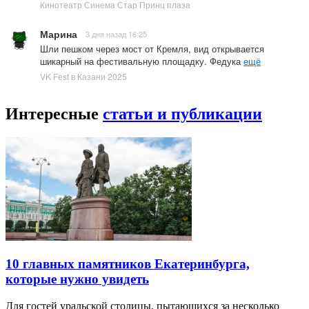
Кинотеатр Синема Стар Принц плаза
Марина
3 дня назад 16:25
Шли пешком через мост от Кремля, вид открывается
шикарный на фестивальную площадку. Федука
ещё
VK Fest в Казани 2025
Интересные
статьи и публикации
10 главных памятников Екатеринбурга,
которые нужно увидеть
Для гостей уральской столицы, пытающихся за несколько