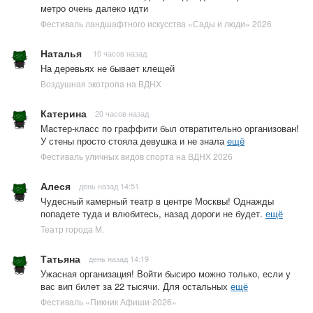
метро очень далеко идти
Фестиваль ландшафтного искусства «Сады и люди» 2026
Наталья
10 часов назад
На деревьях не бывает клещей
Воздушная экотропа на ВДНХ
Катерина
20 часов назад
Мастер-класс по граффити был отвратительно организован!
У стены просто стояла девушка и не знала
ещё
Фестиваль уличных видов спорта на ВДНХ 2026
Алеся
день назад 14:51
Чудесный камерный театр в центре Москвы! Однажды
попадете туда и влюбитесь, назад дороги не будет.
ещё
Театр города М.
Татьяна
день назад 14:19
Ужасная организация! Войти бысиро можно только, если у
вас вип билет за 22 тысячи. Для остальных
ещё
Фестиваль «Пикник Афиши-2026»