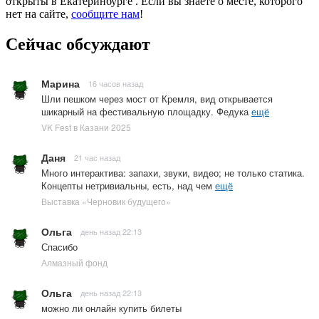
открыты в Екатеринбурге . Если вы знаете о месте, которого
нет на сайте,
сообщите нам
!
Сейчас обсуждают
Марина
16 часов назад
Шли пешком через мост от Кремля, вид открывается
шикарный на фестивальную площадку. Федука
ещё
VK Fest в Казани 2025
Даня
21 час назад
Много интерактива: запахи, звуки, видео; не только статика.
Концепты нетривиальны, есть, над чем
ещё
Выставка «Черновик будущего»
Ольга
день назад 22:13
Спасибо
Алмазный фонд
Ольга
день назад 22:13
можно ли онлайн купить билеты