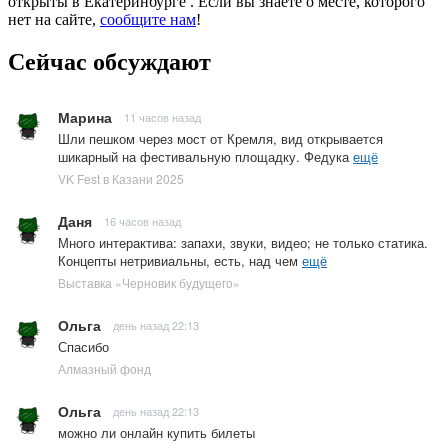
открыты в Екатеринбурге . Если вы знаете о месте, которого
нет на сайте,
сообщите нам
!
Сейчас обсуждают
Марина
11 часов назад
Шли пешком через мост от Кремля, вид открывается
шикарный на фестивальную площадку. Федука
ещё
VK Fest в Казани 2025
Даня
16 часов назад
Много интерактива: запахи, звуки, видео; не только статика.
Концепты нетривиальны, есть, над чем
ещё
Выставка «Черновик будущего»
Ольга
день назад 22:13
Спасибо
Алмазный фонд
Ольга
день назад 22:13
можно ли онлайн купить билеты