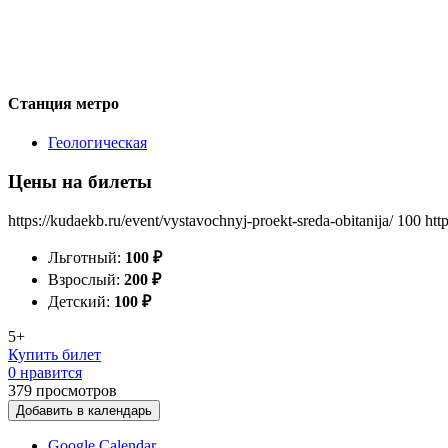
Станция метро
Геологическая
Цены на билеты
https://kudaekb.ru/event/vystavochnyj-proekt-sreda-obitanija/
100
htt
Льготный:
100
₽
Взрослый:
200
₽
Детский:
100
₽
5+
Купить билет
0 нравится
379
просмотров
Добавить в календарь
Google Calendar