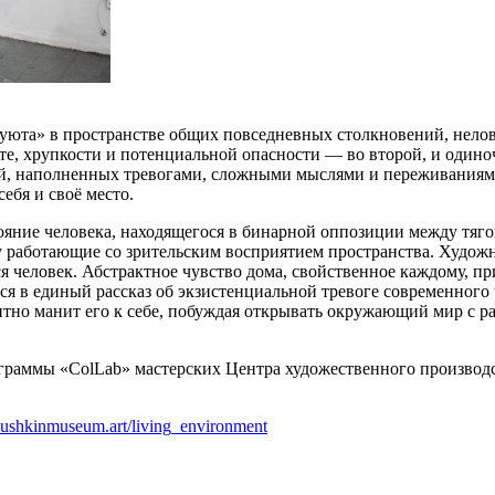
«уюта» в пространстве общих повседневных столкновений, нел
те, хрупкости и потенциальной опасности — во второй, и одиноч
ий, наполненных тревогами, сложными мыслями и переживаниям
бя и своё место.
ояние человека, находящегося в бинарной оппозиции между тяг
му работающие со зрительским восприятием пространства. Худож
 человек. Абстрактное чувство дома, свойственное каждому, пр
ся в единый рассказ об экзистенциальной тревоге современного
ентно манит его к себе, побуждая открывать окружающий мир с р
граммы «ColLab» мастерских Центра художественного производ
l.pushkinmuseum.art/living_environment