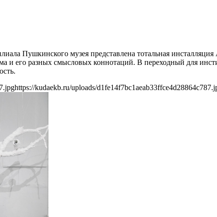
 филиала Пушкинского музея представлена тотальная инсталляци
а и его разных смысловых коннотаций. В переходный для инсти
ость.
7.jpg
https://kudaekb.ru/uploads/d1fe14f7bc1aeab33ffce4d28864c787.j