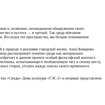
овком и, возможно, неожиданном обнаружении своих
ество и пустоту — в третьей. Так среда обитания
и. Исследуя эти пространства, мы больше пониманием
ой к природе и реалиями городской жизни. Анна Комарова
ница рассматривает понятие среды как материально
иобретает в данном проекте особый философский контекст.
 человека, испытывающего необъяснимую тягу к своему месту,
азных сторон, утолять жажду поиска своего временного
ства «Своды» Дома культуры «ГЭС-2» и впервые представлена