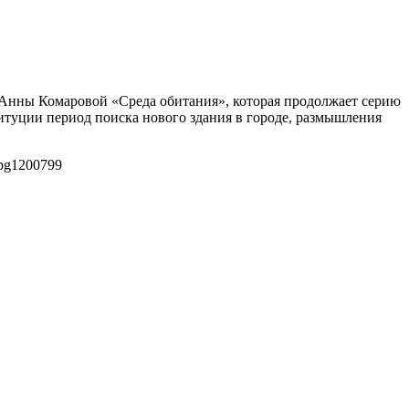
я Анны Комаровой «Среда обитания», которая продолжает серию
туции период поиска нового здания в городе, размышления
pg
1200
799