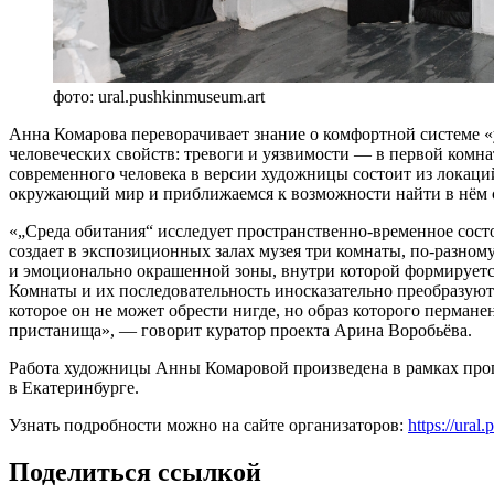
фото: ural.pushkinmuseum.art
Анна Комарова переворачивает знание о комфортной системе 
человеческих свойств: тревоги и уязвимости — в первой комна
современного человека в версии художницы состоит из локац
окружающий мир и приближаемся к возможности найти в нём се
«„Среда обитания“ исследует пространственно-временное сост
создает в экспозиционных залах музея три комнаты, по-разно
и эмоционально окрашенной зоны, внутри которой формируется
Комнаты и их последовательность иносказательно преобразуют
которое он не может обрести нигде, но образ которого перман
пристанища», — говорит куратор проекта Арина Воробьёва.
Работа художницы Анны Комаровой произведена в рамках про
в Екатеринбурге.
Узнать подробности можно на сайте организаторов:
https://ura
Поделиться ссылкой