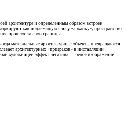
оей архитектуре и определенным образом встроен
 маркируют как подлежащую сносу «архаику», пространство
ное прошлое за свои границы.
некогда материальные архитектурные объекты превращаются
тлевает архитектурных «призраков» в инсталляции
нный художницей эффект негатива — белое изображение