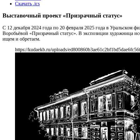
Скачать .ics
Выставочный проект «Призрачный статус»
С 12 декабря 2024 года по 20 февраля 2025 года в Уральско
Воробьёвой «Призрачный статус». В экспозиции художница иссл
ищем и обретаем.
https://kudaekb.ru/uploads/ed800860b3ae61c2bf1bd5dae6fc56f