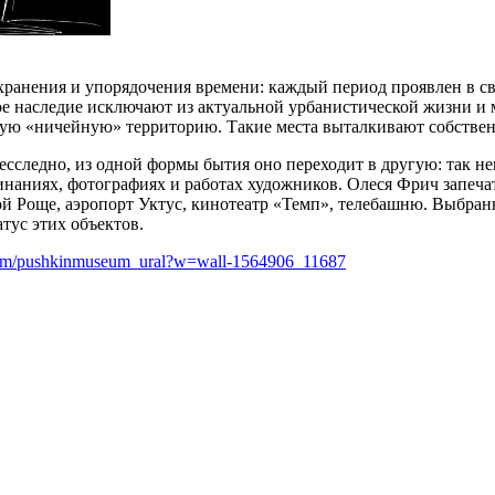
ранения и упорядочения времени: каждый период проявлен в св
ное наследие исключают из актуальной урбанистической жизни и
кую «ничейную» территорию. Такие места выталкивают собствен
бесследно, из одной формы бытия оно переходит в другую: так 
инаниях, фотографиях и работах художников. Олеся Фрич запеча
ной Роще, аэропорт Уктус, кинотеатр «Темп», телебашню. Выбра
тус этих объектов.
.com/pushkinmuseum_ural?w=wall-1564906_11687