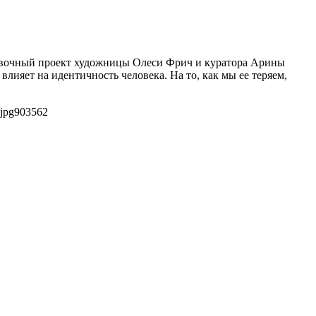
ставочный проект художницы Олеси Фрич и куратора Арины
лияет на идентичность человека. На то, как мы ее теряем,
jpg
903
562