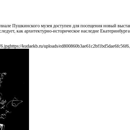
м филиале Пушкинского музея доступен для посещения новый вы
едует, как архитектурно-историческое наследие Екатеринбурга в
6.jpg
https://kudaekb.ru/uploads/ed800860b3ae61c2bf1bd5dae6fc56f6.