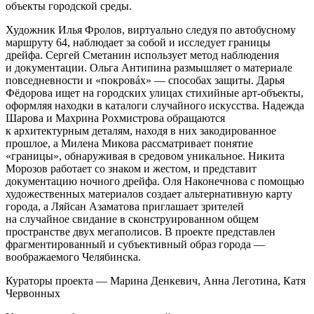
объекты городской среды.
Художник Илья Фролов, виртуально следуя по автобусному
маршруту 64, наблюдает за собой и исследует границы
дрейфа. Сергей Сметанин использует метод наблюдения
и документации. Ольга Антипина размышляет о материале
повседневности и «покровáх» — способах защиты. Дарья
Фёдорова ищет на городских улицах стихийные арт-объекты,
оформляя находки в каталоги случайного искусства. Надежда
Шарова и Махрина Рохмистрова обращаются
к архитектурным деталям, находя в них закодированное
прошлое, а Милена Микова рассматривает понятие
«границы», обнаруживая в средовом уникальное. Никита
Морозов работает со знаком и жестом, и представит
документацию ночного дрейфа. Оля Наконечнова с помощью
художественных материалов создает альтернативную карту
города, а Ляйсан Азаматова приглашает зрителей
на случайное свидание в сконструированном общем
пространстве двух мегаполисов. В проекте представлен
фрагментированный и субъективный образ города —
воображаемого Челябинска.
Кураторы проекта — Марина Денкевич, Анна Леготина, Катя
Червонных