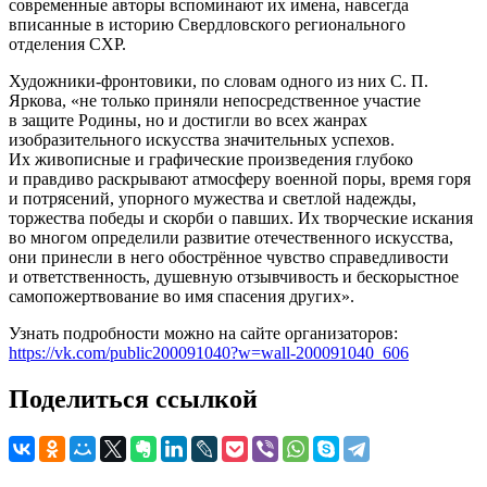
современные авторы вспоминают их имена, навсегда
вписанные в историю Свердловского регионального
отделения СХР.
Художники-фронтовики, по словам одного из них С. П.
Яркова, «не только приняли непосредственное участие
в защите Родины, но и достигли во всех жанрах
изобразительного искусства значительных успехов.
Их живописные и графические произведения глубоко
и правдиво раскрывают атмосферу военной поры, время горя
и потрясений, упорного мужества и светлой надежды,
торжества победы и скорби о павших. Их творческие искания
во многом определили развитие отечественного искусства,
они принесли в него обострённое чувство справедливости
и ответственность, душевную отзывчивость и бескорыстное
самопожертвование во имя спасения других».
Узнать подробности можно на сайте организаторов:
https://vk.com/public200091040?w=wall-200091040_606
Поделиться ссылкой