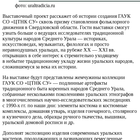
фото: uraltradicia.ru
Выставочный проект расскажет об истории создания ГАУК
СО «ЦТНК СУ» сквозь призму становления фольклорного
движения в Свердловской области. Гости выставки смогут
узнать больше о ведущих исследователях традиционной
культуры народов Среднего Урала — историках,
искусствоведах, музыкантах, филологах и просто
неравнодушных уральцах, на рубеже XX — XXI вв.
открывших в себе интерес к стремительно уходящему
в небытие традиционному укладу жизни уральских народов,
сложившемуся за века их истории.
На выставке будут представлены жемчужины коллекции
ГАУК СО «ЦТНК СУ» — подлинные артефакты
традиционного быта коренных народов Среднего Урала,
собранные несколькими поколениями уральских этнографов
в многочисленных научно-исследовательских экспедициях
с 1990-х гг. по наши дни: элементы костюма и костюмные
комплексы, домашняя утварь, изделия гончарного, столярного
и кузнечного дела, образцы ручного ткачества, вышивки,
уральской домовой росписи и др.
Дополнят экспозицию изделия современных уральских
мастеров, продолжающих и развивающих ремесленные