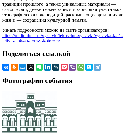
традиции прошлого, а также уникальные материалы —
фотографии, дневниковые записи и зарисовки участников
этнографических экспедиций, раскрывающие детали их дела
жизни — сохранения культурной памяти.
Узнать подробности можно на сайте организаторов:
https://uraltradicia.ru/vystavki/tekuschie-vystavki/vystavka-k-15-
letiyu-ctnk-su-dom-v-kotorom/
Поделиться ссылкой
Фотографии события