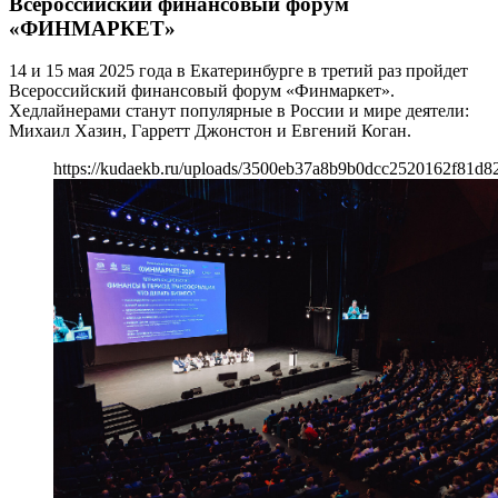
Всероссийский финансовый форум
«ФИНМАРКЕТ»
14 и 15 мая 2025 года в Екатеринбурге в третий раз пройдет
Всероссийский финансовый форум «Финмаркет».
Хедлайнерами станут популярные в России и мире деятели:
Михаил Хазин, Гарретт Джонстон и Евгений Коган.
https://kudaekb.ru/uploads/3500eb37a8b9b0dcc2520162f81d82