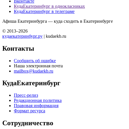
Вконтакте
КудаЕкатеринбург в однокласниках
КудаЕкатеринбург в телеграме
Афиша Екатеринбурга — куда сходить в Екатеринбурге
© 2013–2026
кудаекатеринбург.ру
| kudaekb.ru
Контакты
Сообщить об ошибке
Наша электронная почта
mailbox@kudaekb.ru
КудаЕкатеринбург
Пресс-релиз
Редакционная политика
Правовая информация
Формат ресурса
Сотрудничество