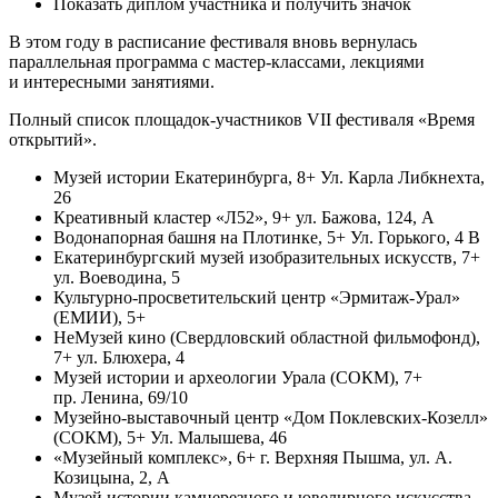
Показать диплом участника и получить значок
В этом году в расписание фестиваля вновь вернулась
параллельная программа с мастер-классами, лекциями
и интересными занятиями.
Полный список площадок-участников VII фестиваля «Время
открытий».
Музей истории Екатеринбурга, 8+ Ул. Карла Либкнехта,
26
Креативный кластер «Л52», 9+ ул. Бажова, 124, А
Водонапорная башня на Плотинке, 5+ Ул. Горького, 4 В
Екатеринбургский музей изобразительных искусств, 7+
ул. Воеводина, 5
Культурно-просветительский центр «Эрмитаж-Урал»
(ЕМИИ), 5+
НеМузей кино (Свердловский областной фильмофонд),
7+ ул. Блюхера, 4
Музей истории и археологии Урала (СОКМ), 7+
пр. Ленина, 69/10
Музейно-выставочный центр «Дом Поклевских-Козелл»
(СОКМ), 5+ Ул. Малышева, 46
«Музейный комплекс», 6+ г. Верхняя Пышма, ул. А.
Козицына, 2, А
Музей истории камнерезного и ювелирного искусства,