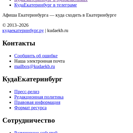
КудаЕкатеринбург в телеграме
Афиша Екатеринбурга — куда сходить в Екатеринбурге
© 2013–2026
кудаекатеринбург.ру
| kudaekb.ru
Контакты
Сообщить об ошибке
Наша электронная почта
mailbox@kudaekb.ru
КудаЕкатеринбург
Пресс-релиз
Редакционная политика
Правовая информация
Формат ресурса
Сотрудничество
Размещение событий