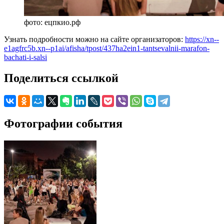
фото: ецпкио.рф
Узнать подробности можно на сайте организаторов:
https://xn--
e1agfrc5b.xn--p1ai/afisha/tpost/437ha2ein1-tantsevalnii-marafon-
bachati-i-salsi
Поделиться ссылкой
Фотографии события