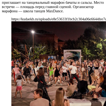
приглашает на танцевальный марафон бачаты и сальсы. Место
встречи — площадь перед главной сценой. Организатор
марафона — школа танцев MaxDance.
https://kudaekb.ru/uploads/e8e53633f1bcb2c304a06e6644fee7