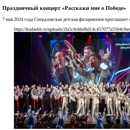
Праздничный концерт «Расскажи мне о Победе»
7 мая 2024 года Свердловская детская филармония приглашае
https://kudaekb.ru/uploads/2fa5cfeddaf6d14c457077a5504c9ae