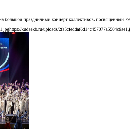
т на большой праздничный концерт коллективов, посвященный 7
1.jpg
https://kudaekb.ru/uploads/2fa5cfeddaf6d14c457077a5504c9ae1.