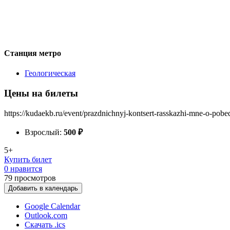
Станция метро
Геологическая
Цены на билеты
https://kudaekb.ru/event/prazdnichnyj-kontsert-rasskazhi-mne-o-pobe
Взрослый:
500
₽
5+
Купить билет
0 нравится
79
просмотров
Добавить в календарь
Google Calendar
Outlook.com
Скачать .ics