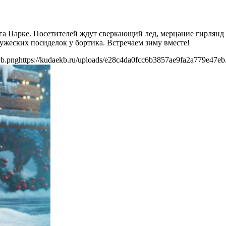
дуга Парке. Посетителей ждут сверкающий лед, мерцание гирлян
ружеских посиделок у бортика. Встречаем зиму вместе!
eb.png
https://kudaekb.ru/uploads/e28c4da0fcc6b3857ae9fa2a779e47eb