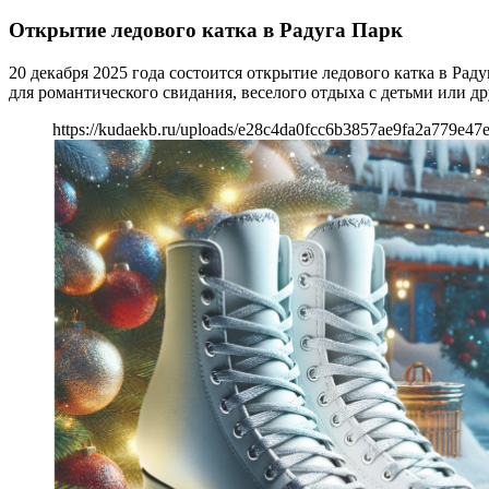
Открытие ледового катка в Радуга Парк
20 декабря 2025 года состоится открытие ледового катка в Ра
для романтического свидания, веселого отдыха с детьми или д
https://kudaekb.ru/uploads/e28c4da0fcc6b3857ae9fa2a779e47