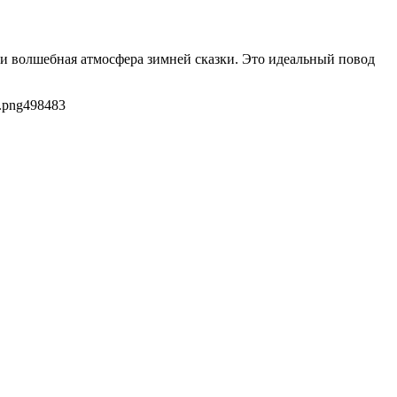
д и волшебная атмосфера зимней сказки. Это идеальный повод
.png
498
483