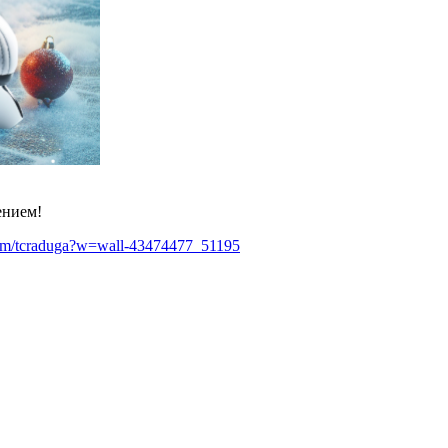
ением!
com/tcraduga?w=wall-43474477_51195