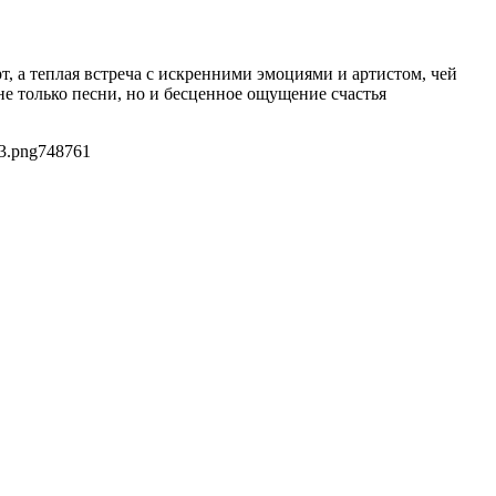
, а теплая встреча с искренними эмоциями и артистом, чей
е только песни, но и бесценное ощущение счастья
3.png
748
761