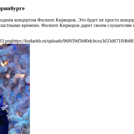
еринбурге
одним концертом Филипп Киркоров. Это будет не просто концерт
властными времени. Филипп Киркоров дарит своим слушателям н
83.png
https://kudaekb.ru/uploads/96f659d5b80dcbcea3d33d671ff4b88