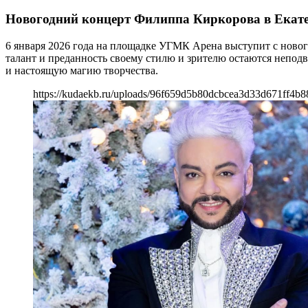
Новогодний концерт Филиппа Киркорова в Екат
6 января 2026 года на площадке УГМК Арена выступит с новог
талант и преданность своему стилю и зрителю остаются непод
и настоящую магию творчества.
https://kudaekb.ru/uploads/96f659d5b80dcbcea3d33d671ff4b8