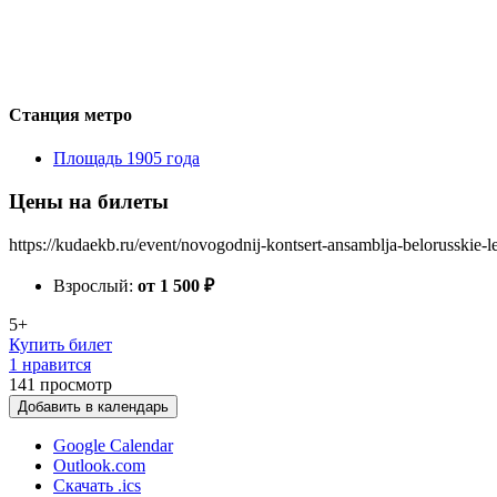
Станция метро
Площадь 1905 года
Цены на билеты
https://kudaekb.ru/event/novogodnij-kontsert-ansamblja-belorusskie-l
Взрослый:
от 1 500
₽
5+
Купить билет
1 нравится
141
просмотр
Добавить в календарь
Google Calendar
Outlook.com
Скачать .ics