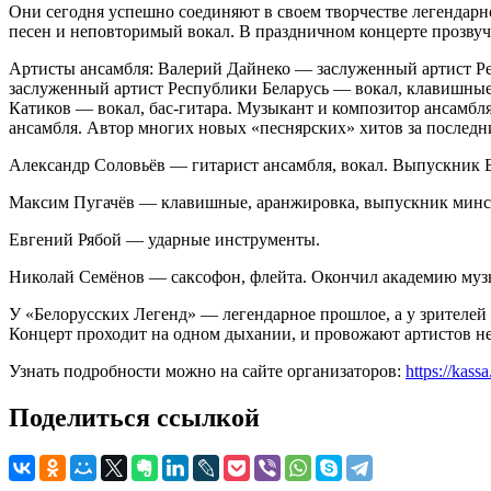
Они сегодня успешно соединяют в своем творчестве легендарн
песен и неповторимый вокал. В праздничном концерте прозвуч
Артисты ансамбля: Валерий Дайнеко — заслуженный артист Ре
заслуженный артист Республики Беларусь — вокал, клавишные. 
Катиков — вокал, бас-гитара. Музыкант и композитор ансамбл
ансамбля. Автор многих новых «песнярских» хитов за последн
Александр Соловьёв — гитарист ансамбля, вокал. Выпускник Б
Максим Пугачёв — клавишные, аранжировка, выпускник минск
Евгений Рябой — ударные инструменты.
Николай Семёнов — саксофон, флейта. Окончил академию музы
У «Белорусских Легенд» — легендарное прошлое, а у зрителей
Концерт проходит на одном дыхании, и провожают артистов н
Узнать подробности можно на сайте организаторов:
https://kass
Поделиться ссылкой