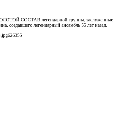
то ЗОЛОТОЙ СОСТАВ легендарной группы, заслуженные
а, создавшего легендарный ансамбль 55 лет назад.
.jpg
626
355