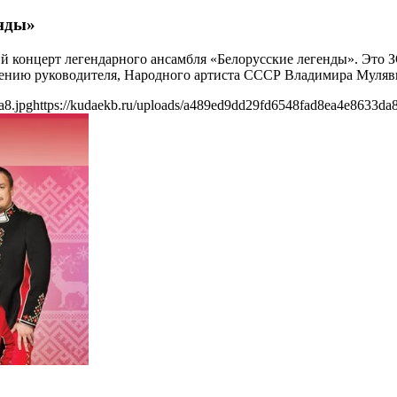
енды»
ний концерт легендарного ансамбля «Белорусские легенды». Э
шению руководителя, Народного артиста СССР Владимира Мулявин
a8.jpg
https://kudaekb.ru/uploads/a489ed9dd29fd6548fad8ea4e8633da8