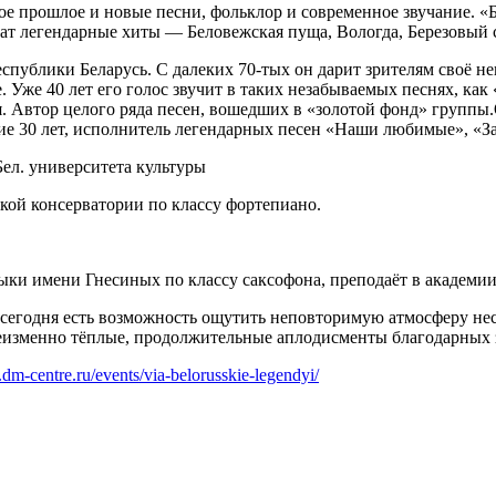
ое прошлое и новые песни, фольклор и современное звучание. «
ат легендарные хиты — Беловежская пуща, Вологда, Березовый с
спублики Беларусь. С далеких 70-тых он дарит зрителям своё 
Уже 40 лет его голос звучит в таких незабываемых песнях, как 
я. Автор целого ряда песен, вошедших в «золотой фонд» группы.
ие 30 лет, исполнитель легендарных песен «Наши любимые», «За
ел. университета культуры
ой консерватории по классу фортепиано.
ки имени Гнесиных по классу саксофона, преподаёт в академии
 сегодня есть возможность ощутить неповторимую атмосферу не
еизменно тёплые, продолжительные аплодисменты благодарных 
a.dm-centre.ru/events/via-belorusskie-legendyi/