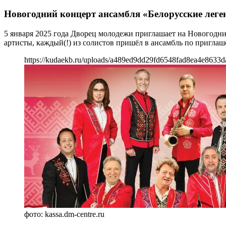
Новогодний концерт ансамбля «Белорусские лег
5 января 2025 года Дворец молодежи приглашает на Новогод
артисты, каждый(!) из солистов пришёл в ансамбль по пригла
https://kudaekb.ru/uploads/a489ed9dd29fd6548fad8ea4e8633d
фото: kassa.dm-centre.ru