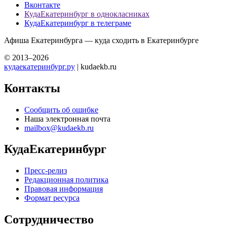
Вконтакте
КудаЕкатеринбург в однокласниках
КудаЕкатеринбург в телеграме
Афиша Екатеринбурга — куда сходить в Екатеринбурге
© 2013–2026
кудаекатеринбург.ру
| kudaekb.ru
Контакты
Сообщить об ошибке
Наша электронная почта
mailbox@kudaekb.ru
КудаЕкатеринбург
Пресс-релиз
Редакционная политика
Правовая информация
Формат ресурса
Сотрудничество