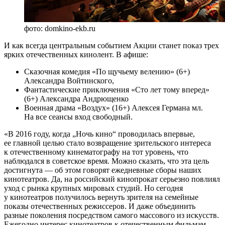
фото: domkino-ekb.ru
И как всегда центральным событием Акции станет показ трех
ярких отечественных кинолент. В афише:
Сказочная комедия «По щучьему велению» (6+)
Александра Войтинского,
Фантастические приключения «Сто лет тому вперед»
(6+) Александра Андрющенко
Военная драма «Воздух» (16+) Алексея Германа мл.
На все сеансы вход свободный.
«В 2016 году, когда „Ночь кино“ проводилась впервые,
ее главной целью стало возвращение зрительского интереса
к отечественному кинематографу на тот уровень, что
наблюдался в советское время. Можно сказать, что эта цель
достигнута — об этом говорят ежедневные сборы наших
кинотеатров. Да, на российский кинопрокат серьезно повлиял
уход с рынка крупных мировых студий. Но сегодня
у кинотеатров получилось вернуть зрителя на семейные
показы отечественных режиссеров. И даже объединить
разные поколения посредством самого массового из искусств.
Ежегодно интерес кинотеатров к отечественным фильмам,