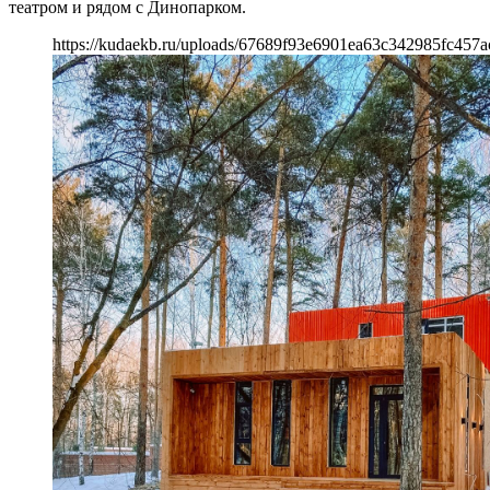
театром и рядом с Динопарком.
https://kudaekb.ru/uploads/67689f93e6901ea63c342985fc457a