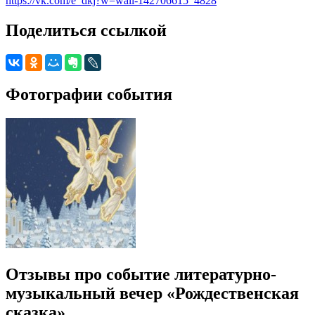
https://vk.com/e_dkj?w=wall-142706615_4828
Поделиться ссылкой
Фотографии события
Отзывы про событие литературно-
музыкальный вечер «Рождественская
сказка»