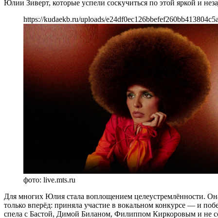
Юлии Зиверт, которые успели соскучиться по этой яркой и нез
https://kudaekb.ru/uploads/e24df0ec126bbefef260bb413804c5a
фото: live.mts.ru
Для многих Юлия стала воплощением целеустремлённости. Она 
только вперёд: приняла участие в вокальном конкурсе — и по
спела с Бастой, Димой Биланом, Филиппом Киркоровым и не со