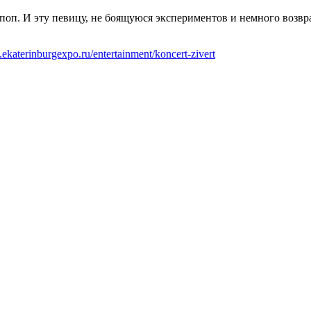
поп. И эту певицу, не боящуюся экспериментов и немного возв
ekaterinburgexpo.ru/entertainment/koncert-zivert