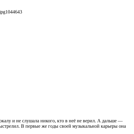
jpg
1044
643
алу и не слушала никого, кто в неё не верил. А дальше —
выстрелил. В первые же годы своей музыкальной карьеры она