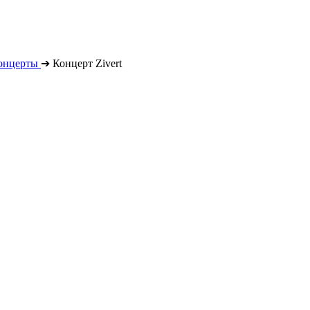
онцерты
➔
Концерт Zivert