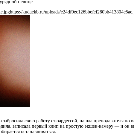
аурядной певице.
e.jpg
https://kudaekb.ru/uploads/e24df0ec126bbefef260bb413804c5ae.
забросила свою работу стюардессой, нашла преподавателя по вок
бедила, записала первый клип на простую экшен-камеру — и он 
бирается останавливаться.