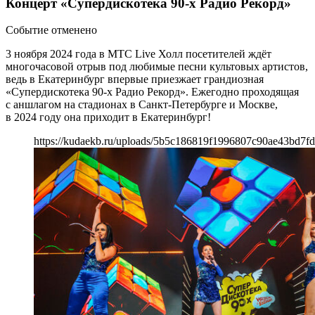
Концерт «Супердискотека 90-х Радио Рекорд»
Событие отменено
3 ноября 2024 года в МТС Live Холл посетителей ждёт
многочасовой отрыв под любимые песни культовых артистов,
ведь в Екатеринбург впервые приезжает грандиозная
«Супердискотека 90-х Радио Рекорд». Ежегодно проходящая
с аншлагом на стадионах в Санкт-Петербурге и Москве,
в 2024 году она приходит в Екатеринбург!
https://kudaekb.ru/uploads/5b5c186819f1996807c90ae43bd7fd