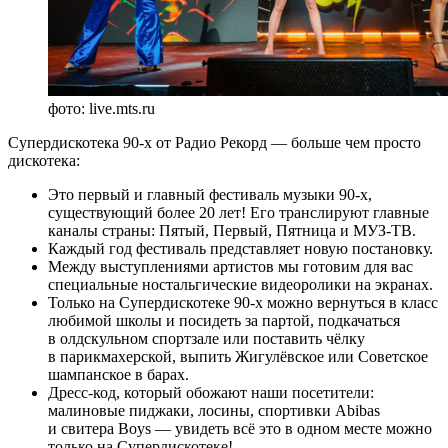
фото: live.mts.ru
Супердискотека 90-х от Радио Рекорд — больше чем просто
дискотека:
Это первый и главный фестиваль музыки 90-х,
существующий более 20 лет! Его транслируют главные
каналы страны: Пятый, Первый, Пятница и МУЗ-ТВ.
Каждый год фестиваль представляет новую постановку.
Между выступлениями артистов мы готовим для вас
специальные ностальгические видеоролики на экранах.
Только на Супердискотеке 90-х можно вернуться в класс
любимой школы и посидеть за партой, подкачаться
в олдскульном спортзале или поставить чёлку
в парикмахерской, выпить Жигулёвское или Советское
шампанское в барах.
Дресс-код, который обожают наши посетители:
малиновые пиджаки, лосины, спортивки Abibas
и свитера Boys — увидеть всё это в одном месте можно
только на Супердискотеке!