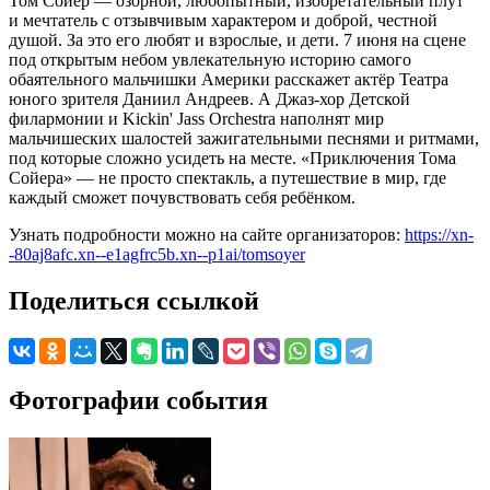
Том Сойер — озорной, любопытный, изобретательный плут
и мечтатель с отзывчивым характером и доброй, честной
душой. За это его любят и взрослые, и дети. 7 июня на сцене
под открытым небом увлекательную историю самого
обаятельного мальчишки Америки расскажет актёр Театра
юного зрителя Даниил Андреев. А Джаз-хор Детской
филармонии и Kickin' Jass Orchestra наполнят мир
мальчишеских шалостей зажигательными песнями и ритмами,
под которые сложно усидеть на месте. «Приключения Тома
Сойера» — не просто спектакль, а путешествие в мир, где
каждый сможет почувствовать себя ребёнком.
Узнать подробности можно на сайте организаторов:
https://xn-
-80aj8afc.xn--e1agfrc5b.xn--p1ai/tomsoyer
Поделиться ссылкой
Фотографии события