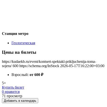
Станция метро
Геологическая
Цены на билеты
https://kudaekb.ru/event/kontsert-spektakl-prikljuchenija-toma-
sojera/
600
https://schema.org/InStock
2026-05-17T16:22:00+03:00
Взрослый:
от 600
₽
5+
Купить билет
0 нравится
71
просмотр
Добавить в календарь