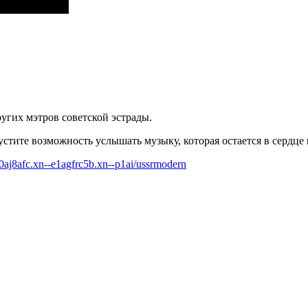
ругих мэтров советской эстрады.
стите возможность услышать музыку, которая остается в сердце 
80aj8afc.xn--e1agfrc5b.xn--p1ai/ussrmodern