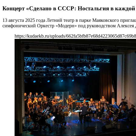
Концерт «Сделано в СССР: Ностальгия в каждой
13 августа 2025 года Летний театр в парке Маяковского пригл
симфонический Оркестр «Модерн» под руководством Алексея Д
https://kudaekb.ru/uploads/662fa5bfb87e68d4223065d87c69b8