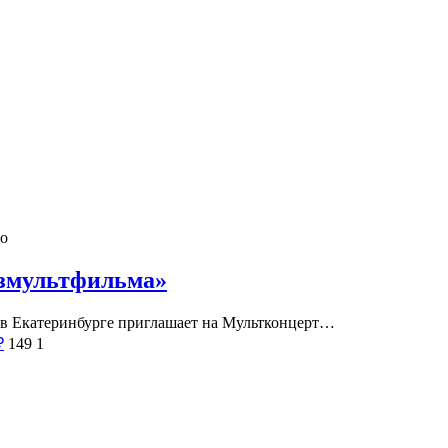
го
юзмультфильма»
го в Екатеринбурге приглашает на Мультконцерт…
₽
149
1