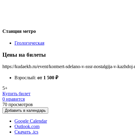
Станция метро
Геологическая
Цены на билеты
https://kudaekb.ru/event/kontsert-sdelano-v-sssr-nostalgija-v-kazhdoj-
Взрослый:
от 1 500
₽
5+
Купить билет
0 нравится
70
просмотров
Добавить в календарь
Google Calendar
Outlook.com
Скачать .ics