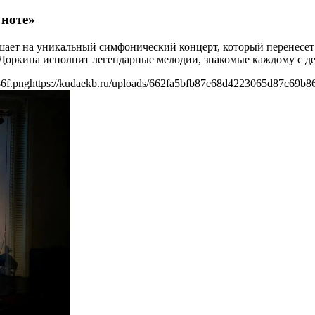
 ноте»
ашает на уникальный симфонический концерт, который перенесет 
оркина исполнит легендарные мелодии, знакомые каждому с де
6f.png
https://kudaekb.ru/uploads/662fa5bfb87e68d4223065d87c69b8