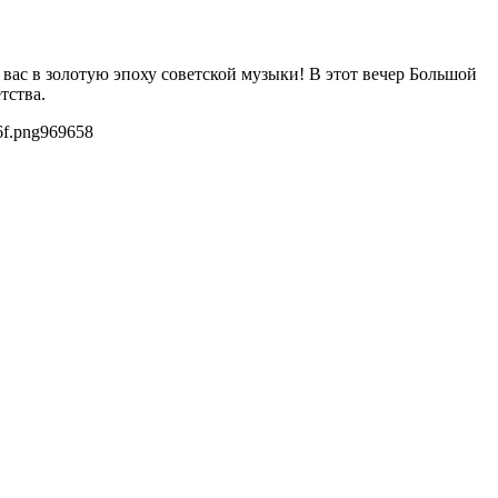
вас в золотую эпоху советской музыки! В этот вечер Большой
тства.
6f.png
969
658