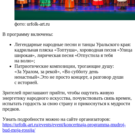
фото: urfolk-art.ru
В программу включены:
Легендарные народные песни и танцы Уральского края:
кадрильная пляска «Топтуша», хороводная песня «Улица
широкая», лирическая песня «Отпустила я тебя
на волю»;
Патриотические композиции, трогающие душу:
«За Уралом, за рекой», «Во субботу день
ненастный».Это не просто концерт, а разговор души
с историей.
Зрителей приглашают прийти, чтобы ощутить живую
энергетику народного искусства, почувствовать связь времен,
испытать гордость за свою страну и прикоснуться к мудрости
предков.
Узнать подробности можно на сайте организаторов:
https://urfolk-art.ru/events/event/koncertnaja-programma-mudroj-
bud-moja-rossija/