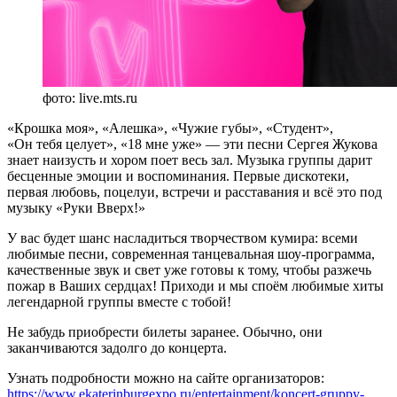
фото: live.mts.ru
«Крошка моя», «Алешка», «Чужие губы», «Студент»,
«Он тебя целует», «18 мне уже» — эти песни Сергея Жукова
знает наизусть и хором поет весь зал. Музыка группы дарит
бесценные эмоции и воспоминания. Первые дискотеки,
первая любовь, поцелуи, встречи и расставания и всё это под
музыку «Руки Вверх!»
У вас будет шанс насладиться творчеством кумира: всеми
любимые песни, современная танцевальная шоу-программа,
качественные звук и свет уже готовы к тому, чтобы разжечь
пожар в Ваших сердцах! Приходи и мы споём любимые хиты
легендарной группы вместе с тобой!
Не забудь приобрести билеты заранее. Обычно, они
заканчиваются задолго до концерта.
Узнать подробности можно на сайте организаторов:
https://www.ekaterinburgexpo.ru/entertainment/koncert-gruppy-