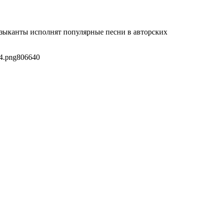
узыканты исполнят популярные песни в авторских
4.png
806
640