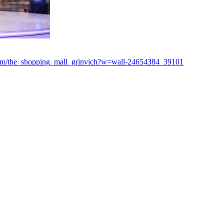
com/the_shopping_mall_grinvich?w=wall-24654384_39101