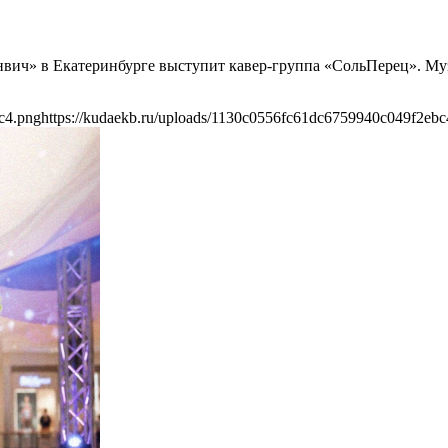
ринвич» в Екатеринбурге выступит кавер-группа «СольПерец». М
c4.png
https://kudaekb.ru/uploads/1130c0556fc61dc6759940c049f2ebc