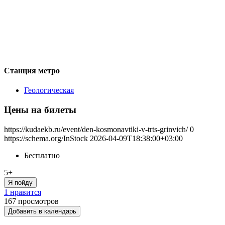
Станция метро
Геологическая
Цены на билеты
https://kudaekb.ru/event/den-kosmonavtiki-v-trts-grinvich/
0
https://schema.org/InStock
2026-04-09T18:38:00+03:00
Бесплатно
5+
Я пойду
1 нравится
167
просмотров
Добавить в календарь