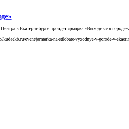
оде»
цин Центра в Екатеринбурге пройдет ярмарка «Выходные в городе
s://kudaekb.ru/event/jarmarka-na-stilobate-vyxodnye-v-gorode-v-ekaeri