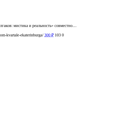
Булгаков: мистика и реальность» совместно…
nom-kvartale-ekaterinburga/
300
₽
103
0