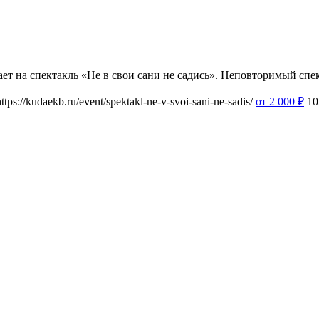
ает на спектакль «Не в свои сани не садись». Неповторимый сп
https://kudaekb.ru/event/spektakl-ne-v-svoi-sani-ne-sadis/
от 2 000
₽
10