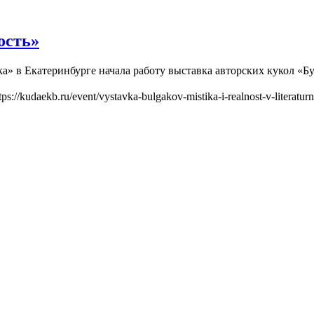
ость»
ека» в Екатеринбурге начала работу выставка авторских кукол «
tps://kudaekb.ru/event/vystavka-bulgakov-mistika-i-realnost-v-literatur