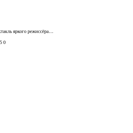
ектакль яркого режиссёра…
5
0