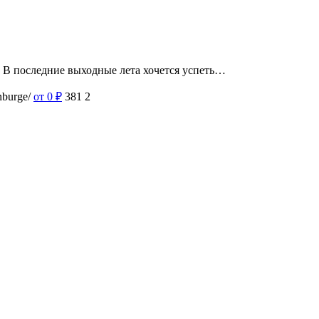
». В последние выходные лета хочется успеть…
nburge/
от 0
₽
381
2