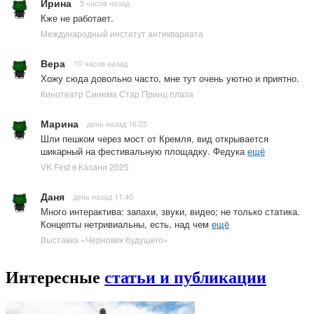
Ирина
5 часов назад
Кже не работает.
Международный институт антиквариата
Вера
10 часов назад
Хожу сюда довольно часто, мне тут очень уютно и приятно.
Кинотеатр Синема Стар Принц плаза
Марина
день назад 16:25
Шли пешком через мост от Кремля, вид открывается
шикарный на фестивальную площадку. Федука
ещё
VK Fest в Казани 2025
Даня
день назад 11:40
Много интерактива: запахи, звуки, видео; не только статика.
Концепты нетривиальны, есть, над чем
ещё
Выставка «Черновик будущего»
Интересные
статьи и публикации